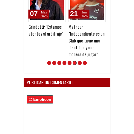
07
21
18
May
Jun
Jun
2026
2026
2026
Grindetti: "Estamos
Matheu:
Ganó la Reserv
atentos al arbitraje"
"Independiente es un
esta en playoff
Club que tiene una
identidad y una
manera de jugar"
PUBLICAR UN COMENTARIO
Emoticon