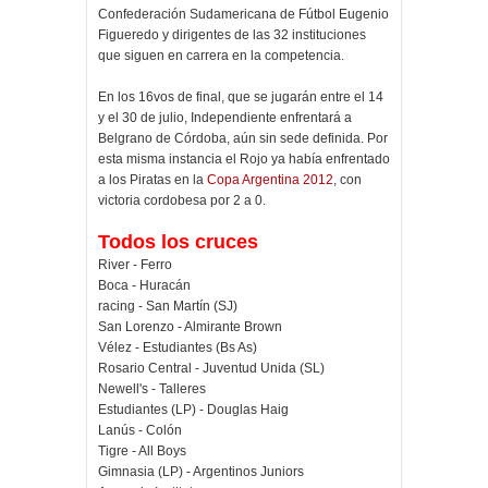
Confederación Sudamericana de Fútbol Eugenio
Figueredo y dirigentes de las 32 instituciones
que siguen en carrera en la competencia.
En los 16vos de final, que se jugarán entre el 14
y el 30 de julio, Independiente enfrentará a
Belgrano de Córdoba, aún sin sede definida. Por
esta misma instancia el Rojo ya había enfrentado
a los Piratas en la
Copa Argentina 2012
, con
victoria cordobesa por 2 a 0.
Todos los cruces
River - Ferro
Boca - Huracán
racing - San Martín (SJ)
San Lorenzo - Almirante Brown
Vélez - Estudiantes (Bs As)
Rosario Central - Juventud Unida (SL)
Newell's - Talleres
Estudiantes (LP) - Douglas Haig
Lanús - Colón
Tigre - All Boys
Gimnasia (LP) - Argentinos Juniors