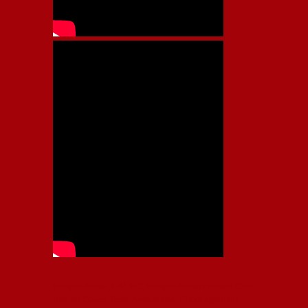
Independiente, CAI, IFC, Independiente Football Club,
Rey de Copas, Rojo, Avellaneda, Fútbol argentino,