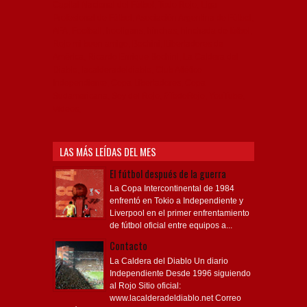
Capital Nacional del Fútbol, Todo Rojo, Liga
Profesional de Fútbol, Asociación Argentina de Fútbol,
AFA, Football, hooligans, hinchas, hinchada de fútbol,
Rojo mi buen amigo, Bochini, Libertadores de
América, Ricardo Enrique Bochini, La Caldera del
Diablo, lacalderadeldiablo, Club Atlético
Independiente, Copa Libertadores, Copa
Sudamericana, Soy del Rojo, #TodoRojo, YouTube,
Videos,
LAS MÁS LEÍDAS DEL MES
El fútbol después de la guerra
La Copa Intercontinental de 1984
enfrentó en Tokio a Independiente y
Liverpool en el primer enfrentamiento
de fútbol oficial entre equipos a...
Contacto
La Caldera del Diablo Un diario
Independiente Desde 1996 siguiendo
al Rojo Sitio oficial:
www.lacalderadeldiablo.net Correo