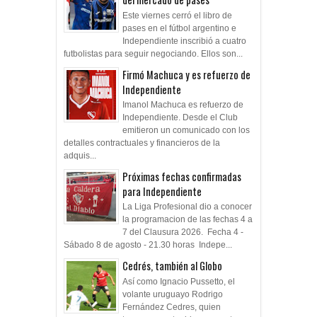
Este viernes cerró el libro de
pases en el fútbol argentino e
Independiente inscribió a cuatro
futbolistas para seguir negociando. Ellos son...
Firmó Machuca y es refuerzo de
Independiente
Imanol Machuca es refuerzo de
Independiente. Desde el Club
emitieron un comunicado con los
detalles contractuales y financieros de la
adquis...
Próximas fechas confirmadas
para Independiente
La Liga Profesional dio a conocer
la programacion de las fechas 4 a
7 del Clausura 2026. Fecha 4 -
Sábado 8 de agosto - 21.30 horas Indepe...
Cedrés, también al Globo
Así como Ignacio Pussetto, el
volante uruguayo Rodrigo
Fernández Cedres, quien