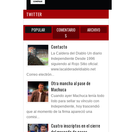
Anun
TWITTER
POPULAR
COMENTARIO
ARCHIVO
S
Contacto
La Caldera del Diablo Un diario
Independiente Desde 1996
siguiendo al Rojo Sitio oficial:
www.lacalderadeldiablo.net
Correo electrón...
Otra mancha al pase de
Machuca
Cuando ayer Machuca tenía todo
listo para sellar su vínculo con
Independiente, hoy trascendió
que al momento de la firma apareció una
comisi...
Cuatro inscriptos en el cierre
del mercado de pases