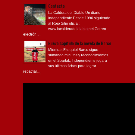
Contacto
La Caldera del Diablo Un diario
Independiente Desde 1996 siguiendo
al Rojo Sitio oficial:
www.lacalderadeldiablo.net Correo
electrón...
Nuevo capítulo de la novela de Barco
Mientras Esequiel Barco sigue
sumando minutos y reconocimientos
en el Spartak, Independiente jugará
sus últimas fichas para lograr
repatriar...