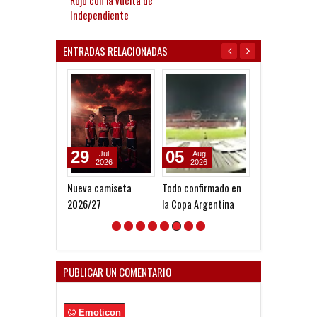
Rojo con la vuelta de
Independiente
ENTRADAS RELACIONADAS
29
05
23
Jul
Aug
May
2026
2026
2026
Nueva camiseta
Todo confirmado en
Quinteros: "El 
2026/27
la Copa Argentina
semestre hay 
pelear todo"
PUBLICAR UN COMENTARIO
Emoticon