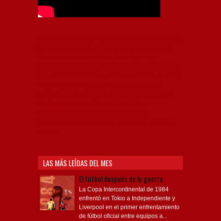
Independiente, CAI, IFC, Independiente Football Club,
Rey de Copas, Rojo, Avellaneda, Fútbol argentino,
Capital Nacional del Fútbol, Todo Rojo, Liga
Profesional de Fútbol, Asociación Argentina de Fútbol,
AFA, Football, hooligans, hinchas, hinchada de fútbol,
Rojo mi buen amigo, Bochini, Libertadores de
América, Ricardo Enrique Bochini, La Caldera del
Diablo, lacalderadeldiablo, Club Atlético
Independiente, Copa Libertadores, Copa
Sudamericana, Soy del Rojo, #TodoRojo, YouTube,
Videos,
LAS MÁS LEÍDAS DEL MES
El fútbol después de la guerra
La Copa Intercontinental de 1984
enfrentó en Tokio a Independiente y
Liverpool en el primer enfrentamiento
de fútbol oficial entre equipos a...