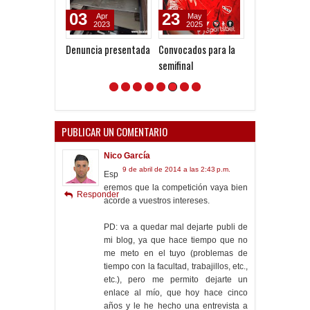
03
23
30
Apr
May
Sep
2023
2025
2023
Denuncia presentada
Convocados para la
Sorprende de
semifinal
entrada
PUBLICAR UN COMENTARIO
Nico García
9 de abril de 2014 a las 2:43 p.m.
Esp
eremos que la competición vaya bien
Responder
acorde a vuestros intereses.
PD: va a quedar mal dejarte publi de
mi blog, ya que hace tiempo que no
me meto en el tuyo (problemas de
tiempo con la facultad, trabajillos, etc.,
etc.), pero me permito dejarte un
enlace al mío, que hoy hace cinco
años y le he hecho una entrevista a