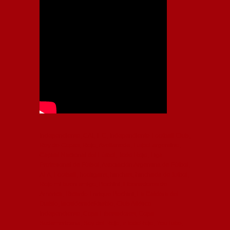
Independiente, CAI, IFC, Independiente Football Club,
Rey de Copas, Rojo, Avellaneda, Fútbol argentino,
Capital Nacional del Fútbol, Todo Rojo, Liga
Profesional de Fútbol, Asociación Argentina de Fútbol,
AFA, Football, hooligans, hinchas, hinchada de fútbol,
Rojo mi buen amigo, Bochini, Libertadores de
América, Ricardo Enrique Bochini, La Caldera del
Diablo, lacalderadeldiablo, Club Atlético
Independiente, Copa Libertadores, Copa
Sudamericana, Soy del Rojo, #TodoRojo, YouTube,