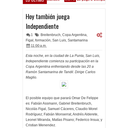
stá en las Inferiores"
Hoy también juega
Independiente
1
Breitenbruch
,
Copa Argentina
,
Figal
,
formación
,
San Luis
,
Santamarina
11:00 a.m.
Esta noche, en la ciudad de La Punta, San Luis,
Independiente comienza su participación en la
Copa Argentina enfrentando desde las 20 a
Ramón Santamarina de Tandil. Dirige Carlos
Maglio.
El posible equipo que parará Omar De Felippe
es: Fabián Assmann, Gabriel Breitenbruch,
Nicolás Figal, Samuel Cáceres, Claudio Morel
Rodríguez; Fabián Monserrat, Andrés Alderete,
Leonel Miranda, Matías Pisano; Federico Insua; y
Cristian Menendez.