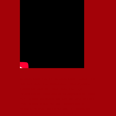
Independiente, CAI, IFC, Independiente Football Club,
Rey de Copas, Rojo, Avellaneda, Fútbol argentino,
Capital Nacional del Fútbol, Todo Rojo, Liga
Profesional de Fútbol, Asociación Argentina de Fútbol,
AFA, Football, hooligans, hinchas, hinchada de fútbol,
Rojo mi buen amigo, Bochini, Libertadores de
América, Ricardo Enrique Bochini, La Caldera del
Diablo, lacalderadeldiablo, Club Atlético