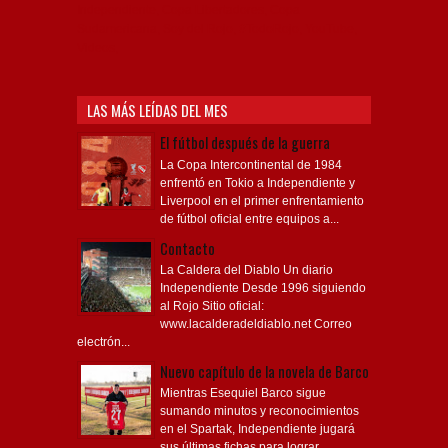
Independiente, Copa Libertadores, Copa
Sudamericana, Soy del Rojo, #TodoRojo, YouTube,
Videos,
LAS MÁS LEÍDAS DEL MES
El fútbol después de la guerra
La Copa Intercontinental de 1984
enfrentó en Tokio a Independiente y
Liverpool en el primer enfrentamiento
de fútbol oficial entre equipos a...
Contacto
La Caldera del Diablo Un diario
Independiente Desde 1996 siguiendo
al Rojo Sitio oficial:
www.lacalderadeldiablo.net Correo
electrón...
Nuevo capítulo de la novela de Barco
Mientras Esequiel Barco sigue
sumando minutos y reconocimientos
en el Spartak, Independiente jugará
sus últimas fichas para lograr