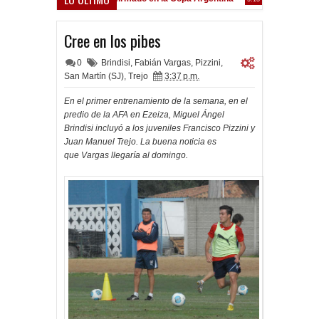
Frenó en Liniers
9:39 PM
Cree en los pibes
0
Brindisi
,
Fabián Vargas
,
Pizzini
,
San Martín (SJ)
,
Trejo
3:37 p.m.
En el primer entrenamiento de la semana, en el
predio de la AFA en Ezeiza, Miguel Ángel
Brindisi incluyó a los juveniles Francisco Pizzini y
Juan Manuel Trejo. La buena noticia es
que Vargas llegaría al domingo.