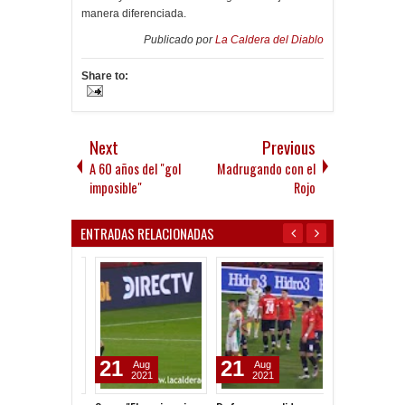
manera diferenciada.
Publicado por
La Caldera del Diablo
Share to:
Next
Previous
A 60 años del "gol
Madrugando con el
imposible"
Rojo
ENTRADAS RELACIONADAS
21
21
09
Aug
Aug
Nov
2021
2021
2024