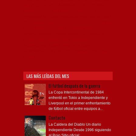
Rey de Copas, Rojo, Avellaneda, Fútbol argentino,
Capital Nacional del Fútbol, Todo Rojo, Liga
Profesional de Fútbol, Asociación Argentina de Fútbol,
AFA, Football, hooligans, hinchas, hinchada de fútbol,
Rojo mi buen amigo, Bochini, Libertadores de
América, Ricardo Enrique Bochini, La Caldera del
Diablo, lacalderadeldiablo, Club Atlético
Independiente, Copa Libertadores, Copa
Sudamericana, Soy del Rojo, #TodoRojo, YouTube,
Videos,
LAS MÁS LEÍDAS DEL MES
El fútbol después de la guerra
La Copa Intercontinental de 1984
enfrentó en Tokio a Independiente y
Liverpool en el primer enfrentamiento
de fútbol oficial entre equipos a...
Contacto
La Caldera del Diablo Un diario
Independiente Desde 1996 siguiendo
al Rojo Sitio oficial: