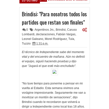
Brindisi: "Para nosotros todos los
partidos que restan son finales"
0
Argentinos Jrs.
,
Brindisi
,
Caruso
Lombardi
,
declaraciones
,
Fabián Vargas
,
Leonel Galeano
,
Morel Rodríguez
,
Tula
,
Tuzzio
1:31 p.m.
El técnico de Independiente sabe del momento
vital y del encuentro de mañana. Aún no definió
el equipo, siguió haciendo pruebas y dijo
que "Jugará el que esté más enchufado".
“No tuve tiempo para ponerme a pensar en mi
vuelta al Estadio. Esta semana vivimos una
vorágine impresionante. Seguramente me van a
movilizar un montón de sensaciones”, dijo
Brindisi cuando le recordaron que volverá a
dirigir a Independiente como local tras 18 años.