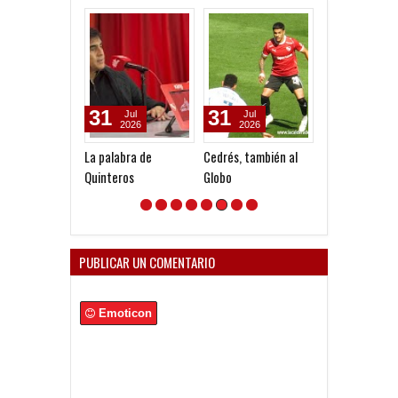
31
31
24
Jul
Jul
Jul
2026
2026
2026
La palabra de
Cedrés, también al
Mercado al dia
Quinteros
Globo
central en la m
PUBLICAR UN COMENTARIO
Emoticon