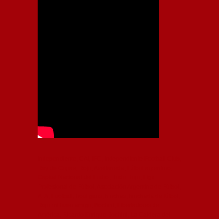
Independiente, CAI, IFC, Independiente Football Club,
Rey de Copas, Rojo, Avellaneda, Fútbol argentino,
Capital Nacional del Fútbol, Todo Rojo, Liga
Profesional de Fútbol, Asociación Argentina de Fútbol,
AFA, Football, hooligans, hinchas, hinchada de fútbol,
Rojo mi buen amigo, Bochini, Libertadores de
América, Ricardo Enrique Bochini, La Caldera del