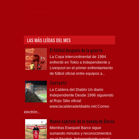
Diablo, lacalderadeldiablo, Club Atlético
Independiente, Copa Libertadores, Copa
Sudamericana, Soy del Rojo, #TodoRojo, YouTube,
Videos,
LAS MÁS LEÍDAS DEL MES
El fútbol después de la guerra
La Copa Intercontinental de 1984
enfrentó en Tokio a Independiente y
Liverpool en el primer enfrentamiento
de fútbol oficial entre equipos a...
Contacto
La Caldera del Diablo Un diario
Independiente Desde 1996 siguiendo
al Rojo Sitio oficial:
www.lacalderadeldiablo.net Correo
electrón...
Nuevo capítulo de la novela de Barco
Mientras Esequiel Barco sigue
sumando minutos y reconocimientos