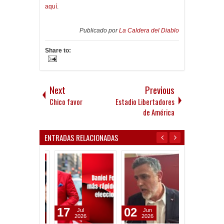
aquí
.
Publicado por
La Caldera del Diablo
Share to:
Next
Previous
Chico favor
Estadio Libertadores
de América
ENTRADAS RELACIONADAS
17
02
31
Jul
Jun
Jul
2026
2026
2026