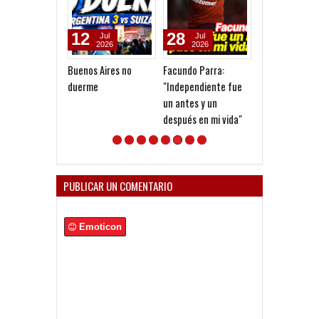
12
28
11
Jul
Jul
May
2026
2026
2026
Buenos Aires no
Facundo Parra:
Otro fracaso
duerme
"Independiente fue
dirigencial
un antes y un
después en mi vida"
PUBLICAR UN COMENTARIO
Emoticon