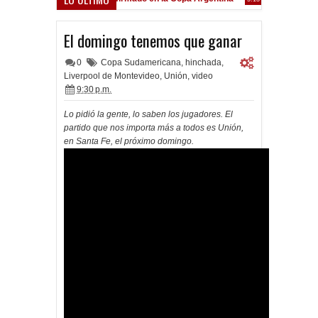
Frenó en Liniers
9:39 PM
El domingo tenemos que ganar
0
Copa Sudamericana
,
hinchada
,
Liverpool de Montevideo
,
Unión
,
video
9:30 p.m.
Lo pidió la gente, lo saben los jugadores. El
partido que nos importa más a todos es Unión,
en Santa Fe, el próximo domingo.