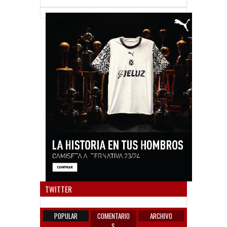
Anun
TWITTER
POPULAR
COMENTARIO
ARCHIVO
S