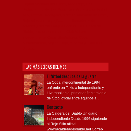
Capital Nacional del Fútbol, Todo Rojo, Liga
Profesional de Fútbol, Asociación Argentina de Fútbol,
AFA, Football, hooligans, hinchas, hinchada de fútbol,
Rojo mi buen amigo, Bochini, Libertadores de
América, Ricardo Enrique Bochini, La Caldera del
Diablo, lacalderadeldiablo, Club Atlético
Independiente, Copa Libertadores, Copa
Sudamericana, Soy del Rojo, #TodoRojo, YouTube,
Videos,
LAS MÁS LEÍDAS DEL MES
El fútbol después de la guerra
La Copa Intercontinental de 1984
enfrentó en Tokio a Independiente y
Liverpool en el primer enfrentamiento
de fútbol oficial entre equipos a...
Contacto
La Caldera del Diablo Un diario
Independiente Desde 1996 siguiendo
al Rojo Sitio oficial:
www.lacalderadeldiablo.net Correo