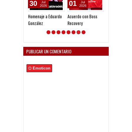
30
01
03
Jul
Jul
Aug
2026
2026
2026
Homenaje a Eduardo
Acuerdo con Boss
Actualización d
González
Recovery
números de so
PUBLICAR UN COMENTARIO
Emoticon