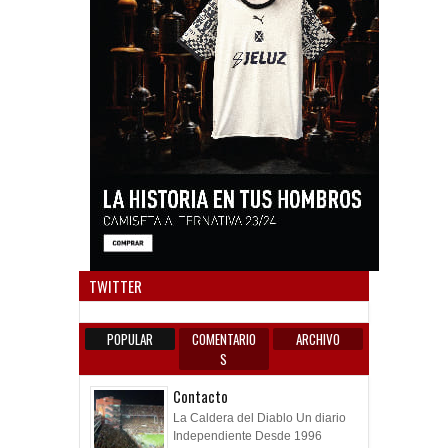
Anun
TWITTER
POPULAR
COMENTARIO
ARCHIVO
S
Contacto
La Caldera del Diablo Un diario
Independiente Desde 1996