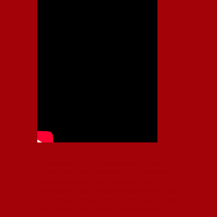
Independiente, CAI, IFC, Independiente Football Club,
Rey de Copas, Rojo, Avellaneda, Fútbol argentino,
Capital Nacional del Fútbol, Todo Rojo, Liga
Profesional de Fútbol, Asociación Argentina de Fútbol,
AFA, Football, hooligans, hinchas, hinchada de fútbol,
Rojo mi buen amigo, Bochini, Libertadores de