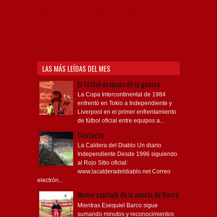
América, Ricardo Enrique Bochini, La Caldera del
Diablo, lacalderadeldiablo, Club Atlético
Independiente, Copa Libertadores, Copa
Sudamericana, Soy del Rojo, #TodoRojo, YouTube,
Videos,
LAS MÁS LEÍDAS DEL MES
El fútbol después de la guerra
La Copa Intercontinental de 1984
enfrentó en Tokio a Independiente y
Liverpool en el primer enfrentamiento
de fútbol oficial entre equipos a...
Contacto
La Caldera del Diablo Un diario
Independiente Desde 1996 siguiendo
al Rojo Sitio oficial:
www.lacalderadeldiablo.net Correo
electrón...
Nuevo capítulo de la novela de Barco
Mientras Esequiel Barco sigue
sumando minutos y reconocimientos