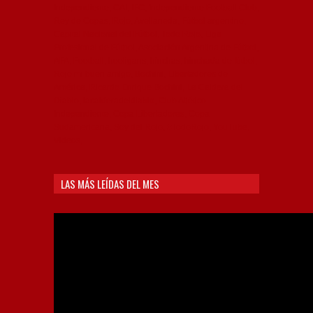
Independiente, CAI, IFC, Independiente Football Club,
Rey de Copas, Rojo, Avellaneda, Fútbol argentino,
Capital Nacional del Fútbol, Todo Rojo, Liga
Profesional de Fútbol, Asociación Argentina de Fútbol,
AFA, Football, hooligans, hinchas, hinchada de fútbol,
Rojo mi buen amigo, Bochini, Libertadores de
América, Ricardo Enrique Bochini, La Caldera del
Diablo, lacalderadeldiablo, Club Atlético
Independiente, Copa Libertadores, Copa
Sudamericana, Soy del Rojo, #TodoRojo, YouTube,
Videos,
LAS MÁS LEÍDAS DEL MES