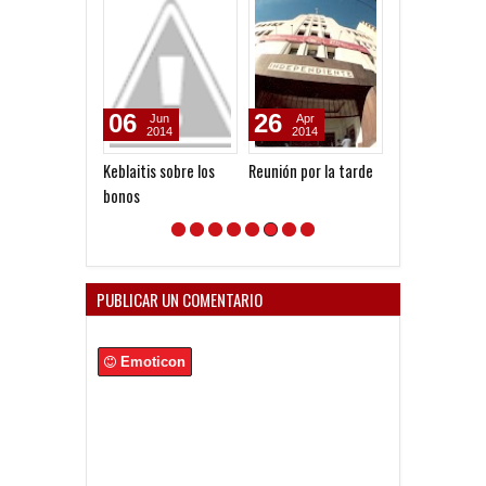
06
26
06
Jun
Apr
Aug
2014
2014
2026
Keblaitis sobre los
Reunión por la tarde
Seoane: "Prefi
bonos
dejar la gestió
venga gente n
PUBLICAR UN COMENTARIO
Emoticon