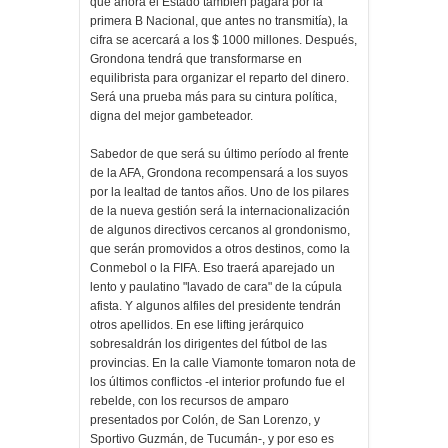
que ahora el Estado también pagará por la
primera B Nacional, que antes no transmitía), la
cifra se acercará a los $ 1000 millones. Después,
Grondona tendrá que transformarse en
equilibrista para organizar el reparto del dinero.
Será una prueba más para su cintura política,
digna del mejor gambeteador.
Sabedor de que será su último período al frente
de la AFA, Grondona recompensará a los suyos
por la lealtad de tantos años. Uno de los pilares
de la nueva gestión será la internacionalización
de algunos directivos cercanos al grondonismo,
que serán promovidos a otros destinos, como la
Conmebol o la FIFA. Eso traerá aparejado un
lento y paulatino "lavado de cara" de la cúpula
afista. Y algunos alfiles del presidente tendrán
otros apellidos. En ese lifting jerárquico
sobresaldrán los dirigentes del fútbol de las
provincias. En la calle Viamonte tomaron nota de
los últimos conflictos -el interior profundo fue el
rebelde, con los recursos de amparo
presentados por Colón, de San Lorenzo, y
Sportivo Guzmán, de Tucumán-, y por eso es