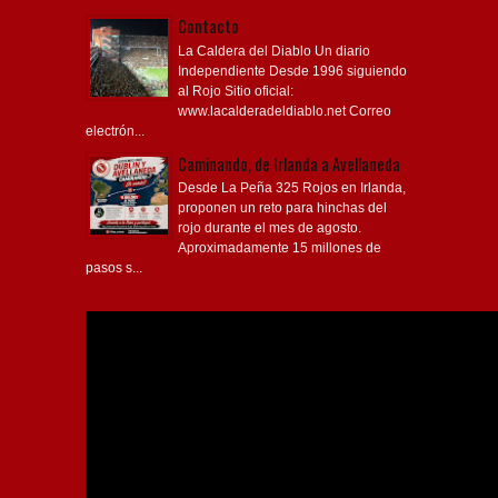
Contacto
La Caldera del Diablo Un diario
Independiente Desde 1996 siguiendo
al Rojo Sitio oficial:
www.lacalderadeldiablo.net Correo
electrón...
Caminando, de Irlanda a Avellaneda
Desde La Peña 325 Rojos en Irlanda,
proponen un reto para hinchas del
rojo durante el mes de agosto.
Aproximadamente 15 millones de
pasos s...