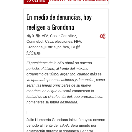
o Román, al ascenso holandés
En medio de denuncias, hoy
reeligen a Grondona
0
AFA
,
Casar González
,
Conmebol
,
Czyz
,
elecciones
,
FIFA
,
Grondona
,
justicia
,
política
,
TV
6:00 p.m.
El presidente de la AFA abrirá su noveno
período, el último, al frente del máximo
organismo del fútbol argentino, cuando más se
ve apuntado por acusaciones y denuncias; cómo
serán las líneas principales de su nuevo
mandato, en el que buscará compensar la
lealtad de su círculo más fiel, que preparará con
homenajes su futura despedida.
Julio Humberto Grondona iniciará hoy su noveno
período al frente de la AFA. Será ungido por
aclamación durante la Asamblea General