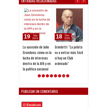
ENTRADAS RELACIONADAS
19
18
19
Sep
Dec
May
2014
2025
2026
La sucesión de Julio
Grindetti: "La pelota
Luciano Nakis:
Grondona: cómo es la
va a entrar más fácil
"Estamos a la 
lucha de intereses
si hay un Club
de gobernar y
dentro de la AFA y en
ordenado"
conducir un Cl
la política nacional
grande como
Independiente
PUBLICAR UN COMENTARIO
Emoticon