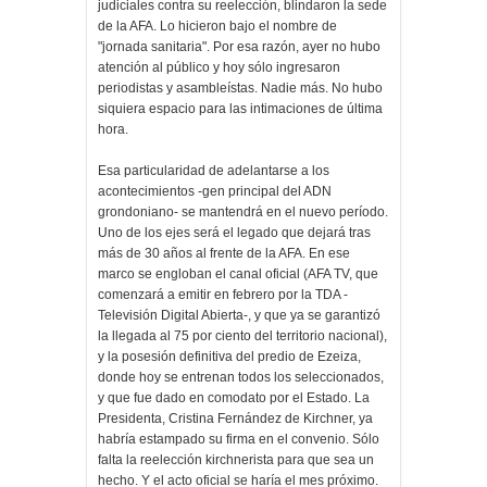
judiciales contra su reelección, blindaron la sede
de la AFA. Lo hicieron bajo el nombre de
"jornada sanitaria". Por esa razón, ayer no hubo
atención al público y hoy sólo ingresaron
periodistas y asambleístas. Nadie más. No hubo
siquiera espacio para las intimaciones de última
hora.
Esa particularidad de adelantarse a los
acontecimientos -gen principal del ADN
grondoniano- se mantendrá en el nuevo período.
Uno de los ejes será el legado que dejará tras
más de 30 años al frente de la AFA. En ese
marco se engloban el canal oficial (AFA TV, que
comenzará a emitir en febrero por la TDA -
Televisión Digital Abierta-, y que ya se garantizó
la llegada al 75 por ciento del territorio nacional),
y la posesión definitiva del predio de Ezeiza,
donde hoy se entrenan todos los seleccionados,
y que fue dado en comodato por el Estado. La
Presidenta, Cristina Fernández de Kirchner, ya
habría estampado su firma en el convenio. Sólo
falta la reelección kirchnerista para que sea un
hecho. Y el acto oficial se haría el mes próximo.