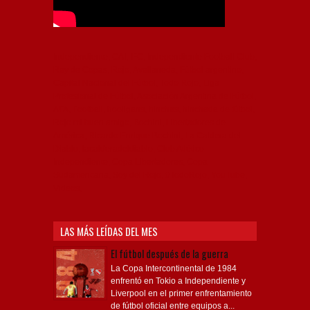
Independiente, CAI, IFC, Independiente Football Club,
Rey de Copas, Rojo, Avellaneda, Fútbol argentino,
Capital Nacional del Fútbol, Todo Rojo, Liga
Profesional de Fútbol, Asociación Argentina de Fútbol,
AFA, Football, hooligans, hinchas, hinchada de fútbol,
Rojo mi buen amigo, Bochini, Libertadores de
América, Ricardo Enrique Bochini, La Caldera del
Diablo, lacalderadeldiablo, Club Atlético
Independiente, Copa Libertadores, Copa
Sudamericana, Soy del Rojo, #TodoRojo, YouTube,
Videos,
LAS MÁS LEÍDAS DEL MES
El fútbol después de la guerra
La Copa Intercontinental de 1984
enfrentó en Tokio a Independiente y
Liverpool en el primer enfrentamiento
de fútbol oficial entre equipos a...