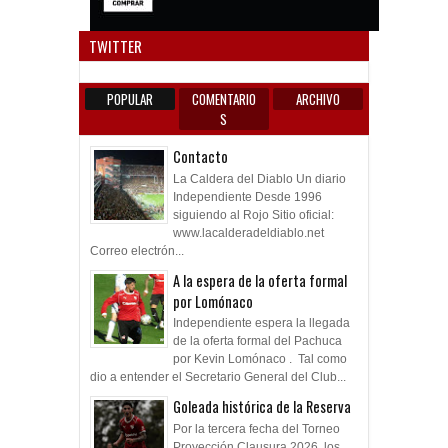
Anun
TWITTER
POPULAR
COMENTARIO
ARCHIVO
S
Contacto
La Caldera del Diablo Un diario
Independiente Desde 1996
siguiendo al Rojo Sitio oficial:
www.lacalderadeldiablo.net
Correo electrón...
A la espera de la oferta formal
por Lomónaco
Independiente espera la llegada
de la oferta formal del Pachuca
por Kevin Lomónaco . Tal como
dio a entender el Secretario General del Club...
Goleada histórica de la Reserva
Por la tercera fecha del Torneo
Proyección Clausura 2026, los