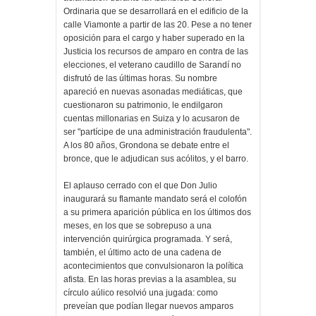
Ordinaria que se desarrollará en el edificio de la
calle Viamonte a partir de las 20. Pese a no tener
oposición para el cargo y haber superado en la
Justicia los recursos de amparo en contra de las
elecciones, el veterano caudillo de Sarandí no
disfrutó de las últimas horas. Su nombre
apareció en nuevas asonadas mediáticas, que
cuestionaron su patrimonio, le endilgaron
cuentas millonarias en Suiza y lo acusaron de
ser "partícipe de una administración fraudulenta".
A los 80 años, Grondona se debate entre el
bronce, que le adjudican sus acólitos, y el barro.
El aplauso cerrado con el que Don Julio
inaugurará su flamante mandato será el colofón
a su primera aparición pública en los últimos dos
meses, en los que se sobrepuso a una
intervención quirúrgica programada. Y será,
también, el último acto de una cadena de
acontecimientos que convulsionaron la política
afista. En las horas previas a la asamblea, su
círculo aúlico resolvió una jugada: como
preveían que podían llegar nuevos amparos