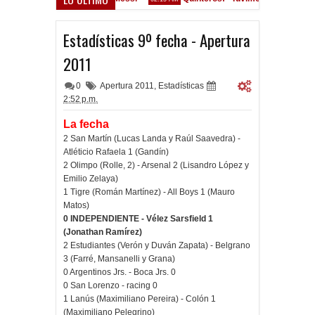
Convocados ante el Calamar
M
Estadísticas 9º fecha - Apertura
2011
0
Apertura 2011
,
Estadísticas
2:52 p.m.
La fecha
2 San Martín
(
Lucas Landa y
Raúl Saavedra)
-
Atléticio Rafaela 1 (Gandín)
2 Olimpo (Rolle, 2) - Arsenal 2 (
Lisandro López y
Emilio Zelaya)
1 Tigre (Román Martínez) - All Boys 1 (Mauro
Matos)
0 INDEPENDIENTE - Vélez Sarsfield
1
(Jonathan Ramírez)
2 Estudiantes
(Verón y
Duván Zapata)
- Belgrano
3 (
Farré,
Mansanelli y Grana)
0 Argentinos Jrs. - Boca Jrs. 0
0 San Lorenzo - racing 0
1 Lanús (Maximiliano Pereira) - Colón 1
(Maximiliano Pelegrino)