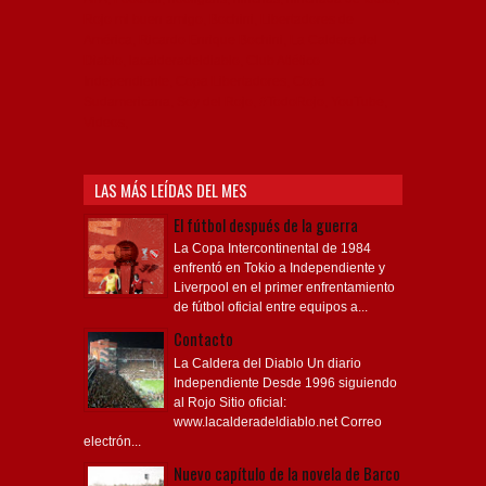
Rojo mi buen amigo, Bochini, Libertadores de
América, Ricardo Enrique Bochini, La Caldera del
Diablo, lacalderadeldiablo, Club Atlético
Independiente, Copa Libertadores, Copa
Sudamericana, Soy del Rojo, #TodoRojo, YouTube,
Videos,
LAS MÁS LEÍDAS DEL MES
El fútbol después de la guerra
La Copa Intercontinental de 1984
enfrentó en Tokio a Independiente y
Liverpool en el primer enfrentamiento
de fútbol oficial entre equipos a...
Contacto
La Caldera del Diablo Un diario
Independiente Desde 1996 siguiendo
al Rojo Sitio oficial:
www.lacalderadeldiablo.net Correo
electrón...
Nuevo capítulo de la novela de Barco