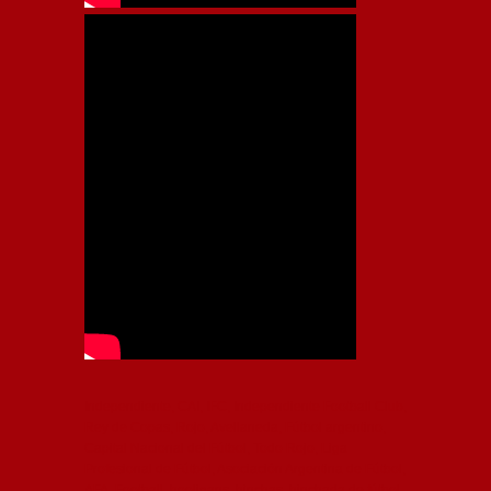
Independiente, CAI, IFC, Independiente Football Club,
Rey de Copas, Rojo, Avellaneda, Fútbol argentino,
Capital Nacional del Fútbol, Todo Rojo, Liga
Profesional de Fútbol, Asociación Argentina de Fútbol,
AFA, Football, hooligans, hinchas, hinchada de fútbol,