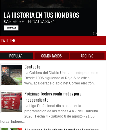
Anuncio SOICOS
TWITTER
POPULAR
COMENTARIOS
ARCHIVO
Contacto
La Caldera del Diablo Un diario Independiente
Desde 1996 siguiendo al Rojo Sitio oficial:
www.lacalderadeldiablo.net Correo electrón...
Próximas fechas confirmadas para
Independiente
22
27
Aug
Jul
Mar
2026
2025
2025
La Liga Profesional dio a conocer la
programacion de las fechas 4 a 7 del Clausura
Román, al ascenso
Román a préstamo
Nuevo récord de s
2026. Fecha 4 - Sábado 8 de agosto - 21.30
dés
horas Indepe...