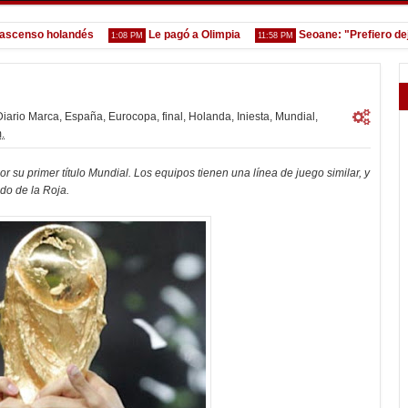
nso holandés
Le pagó a Olimpia
Seoane: "Prefiero dejar l
1:08 PM
11:58 PM
Diario Marca
,
España
,
Eurocopa
,
final
,
Holanda
,
Iniesta
,
Mundial
,
.
or su primer título Mundial. Los equipos tienen una línea de juego similar, y
ado de la Roja.