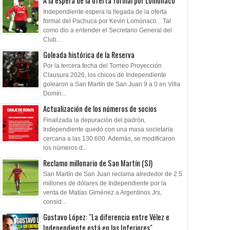
A la espera de la oferta formal por Lomónaco
Independiente espera la llegada de la oferta
formal del Pachuca por Kevin Lomónaco . Tal
como dio a entender el Secretario General del
Club...
Goleada histórica de la Reserva
Por la tercera fecha del Torneo Proyección
Clausura 2026, los chicos de Independiente
golearon a San Martín de San Juan 9 a 0 en Villa
Domín...
Actualización de los números de socios
Finalizada la depuración del padrón,
Independiente quedó con una masa societaria
cercana a las 130.600. Además, se modificaron
los números d...
Reclamo millonario de San Martín (SJ)
San Martín de San Juan reclama alrededor de 2.5
millones de dólares de Independiente por la
venta de Matías Giménez a Argentinos Jrs,
consid...
Gustavo López: "La diferencia entre Vélez e
Independiente está en las Inferiores"