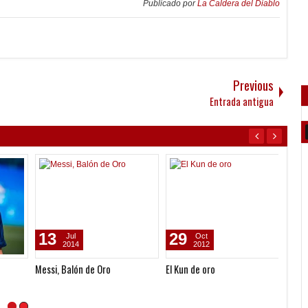
Publicado por
La Caldera del Diablo
Previous
Entrada antigua
13
29
07
Jul
Oct
2014
2012
Messi, Balón de Oro
El Kun de oro
Pocho 
holan