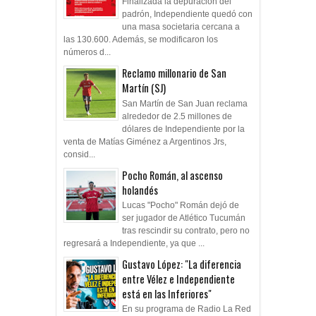
Finalizada la depuración del
padrón, Independiente quedó con
una masa societaria cercana a
las 130.600. Además, se modificaron los
números d...
Reclamo millonario de San
Martín (SJ)
San Martín de San Juan reclama
alrededor de 2.5 millones de
dólares de Independiente por la
venta de Matías Giménez a Argentinos Jrs,
consid...
Pocho Román, al ascenso
holandés
Lucas "Pocho" Román dejó de
ser jugador de Atlético Tucumán
tras rescindir su contrato, pero no
regresará a Independiente, ya que ...
Gustavo López: "La diferencia
entre Vélez e Independiente
está en las Inferiores"
En su programa de Radio La Red