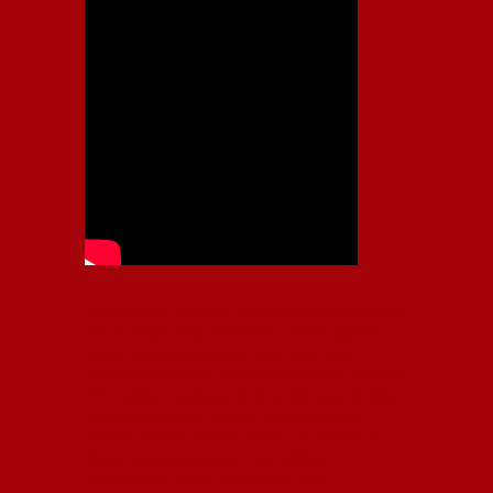
Independiente, CAI, IFC, Independiente Football Club,
Rey de Copas, Rojo, Avellaneda, Fútbol argentino,
Capital Nacional del Fútbol, Todo Rojo, Liga
Profesional de Fútbol, Asociación Argentina de Fútbol,
AFA, Football, hooligans, hinchas, hinchada de fútbol,
Rojo mi buen amigo, Bochini, Libertadores de
América, Ricardo Enrique Bochini, La Caldera del
Diablo, lacalderadeldiablo, Club Atlético
Independiente, Copa Libertadores, Copa