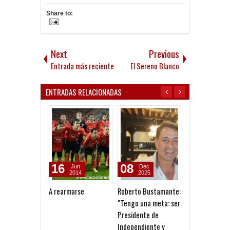
Share to:
Next
Previous
Entrada más reciente
El Sereno Blanco
ENTRADAS RELACIONADAS
16
08
25
Jun
Dec
Nov
2014
2025
2024
A rearmarse
Roberto Bustamante:
Outes: "Cuest
"Tengo una meta: ser
mucho formar 
Presidente de
equipo con mís
Independiente y
ganadora"