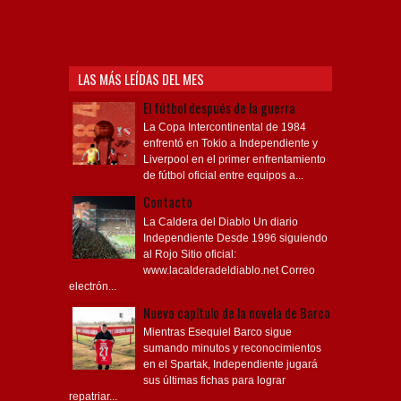
Sudamericana, Soy del Rojo, #TodoRojo, YouTube,
Videos,
LAS MÁS LEÍDAS DEL MES
El fútbol después de la guerra
La Copa Intercontinental de 1984
enfrentó en Tokio a Independiente y
Liverpool en el primer enfrentamiento
de fútbol oficial entre equipos a...
Contacto
La Caldera del Diablo Un diario
Independiente Desde 1996 siguiendo
al Rojo Sitio oficial:
www.lacalderadeldiablo.net Correo
electrón...
Nuevo capítulo de la novela de Barco
Mientras Esequiel Barco sigue
sumando minutos y reconocimientos
en el Spartak, Independiente jugará
sus últimas fichas para lograr
repatriar...