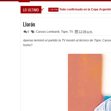
LO ULTIMO
n y que venga gente nueva"
Todo confirmado en la Copa Argentina
7:08 PM
5
Llorón
0
Caruso Lombardi
,
Tigre
,
TV
12:06 a.m.
Apenas terminó el partido la TV mostró al técnico de Tigre, Caru
humo?