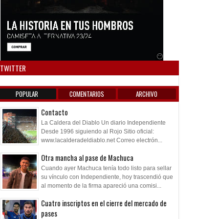
Anuncio SOICOS
TWITTER
POPULAR
COMENTARIOS
ARCHIVO
Contacto
La Caldera del Diablo Un diario Independiente
Desde 1996 siguiendo al Rojo Sitio oficial:
www.lacalderadeldiablo.net Correo electrón...
Otra mancha al pase de Machuca
Cuando ayer Machuca tenía todo listo para sellar
su vínculo con Independiente, hoy trascendió que
al momento de la firma apareció una comisi...
Cuatro inscriptos en el cierre del mercado de
pases