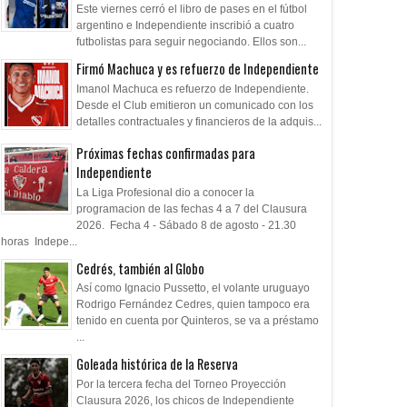
Este viernes cerró el libro de pases en el fútbol
argentino e Independiente inscribió a cuatro
futbolistas para seguir negociando. Ellos son...
Firmó Machuca y es refuerzo de Independiente
Imanol Machuca es refuerzo de Independiente.
Desde el Club emitieron un comunicado con los
detalles contractuales y financieros de la adquis...
Próximas fechas confirmadas para
Independiente
La Liga Profesional dio a conocer la
programacion de las fechas 4 a 7 del Clausura
2026. Fecha 4 - Sábado 8 de agosto - 21.30
horas Indepe...
Cedrés, también al Globo
Así como Ignacio Pussetto, el volante uruguayo
Rodrigo Fernández Cedres, quien tampoco era
tenido en cuenta por Quinteros, se va a préstamo
...
Goleada histórica de la Reserva
Por la tercera fecha del Torneo Proyección
Clausura 2026, los chicos de Independiente