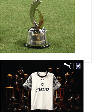
19
05
Apr
Jan
Jan
2026
2026
2026
ena jornada de las
Independiente quiere a Martín
Ruiz, ausente
les frente a Tigre
Ortega