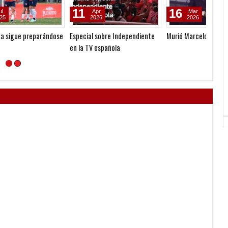
11
16
02
Apr
Mar
2026
2026
ose
Especial sobre Independiente
Murió Marcelo Araujo
Muy bu
en la TV española
Juveni