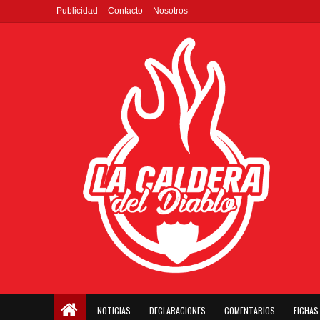
Publicidad
Contacto
Nosotros
NOTICIAS
DECLARACIONES
COMENTARIOS
FICHAS