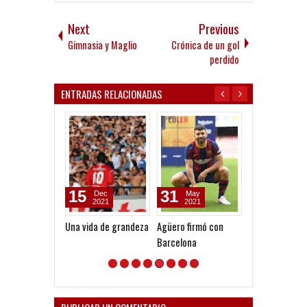
Next
Previous
Gimnasia y Maglio
Crónica de un gol
perdido
ENTRADAS RELACIONADAS
15
31
23
Dec
May
Aug
2021
2021
2020
Una vida de grandeza
Agüero firmó con
Cuando el Bay
Barcelona
Munich no quis
contra
Independiente