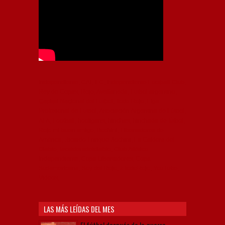
Independiente, CAI, IFC, Independiente Football Club,
Rey de Copas, Rojo, Avellaneda, Fútbol argentino,
Capital Nacional del Fútbol, Todo Rojo, Liga
Profesional de Fútbol, Asociación Argentina de Fútbol,
AFA, Football, hooligans, hinchas, hinchada de fútbol,
Rojo mi buen amigo, Bochini, Libertadores de
América, Ricardo Enrique Bochini, La Caldera del
Diablo, lacalderadeldiablo, Club Atlético
Independiente, Copa Libertadores, Copa
Sudamericana, Soy del Rojo, #TodoRojo, YouTube,
Videos,
LAS MÁS LEÍDAS DEL MES