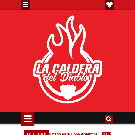
LO ULTIMO
eva"
Todo confirmado en la Copa Argentina
Goleada históri
7:08 PM
5:13 PM