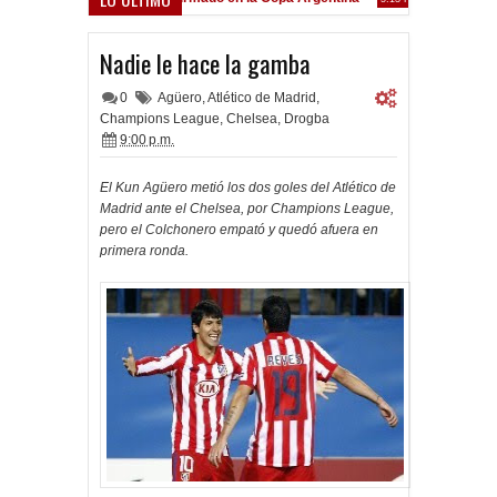
Frenó en Liniers
:39 PM
Nadie le hace la gamba
0
Agüero
,
Atlético de Madrid
,
Champions League
,
Chelsea
,
Drogba
9:00 p.m.
El Kun Agüero metió los dos goles del Atlético de
Madrid ante el Chelsea, por Champions League,
pero el Colchonero empató y quedó afuera en
primera ronda.