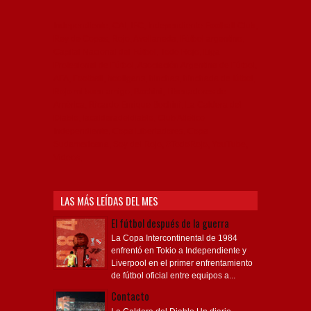
Independiente, CAI, IFC, Independiente Football Club,
Rey de Copas, Rojo, Avellaneda, Fútbol argentino,
Capital Nacional del Fútbol, Todo Rojo, Liga
Profesional de Fútbol, Asociación Argentina de Fútbol,
AFA, Football, hooligans, hinchas, hinchada de fútbol,
Rojo mi buen amigo, Bochini, Libertadores de
América, Ricardo Enrique Bochini, La Caldera del
Diablo, lacalderadeldiablo, Club Atlético
Independiente, Copa Libertadores, Copa
Sudamericana, Soy del Rojo, #TodoRojo, YouTube,
Videos,
LAS MÁS LEÍDAS DEL MES
El fútbol después de la guerra
La Copa Intercontinental de 1984
enfrentó en Tokio a Independiente y
Liverpool en el primer enfrentamiento
de fútbol oficial entre equipos a...
Contacto