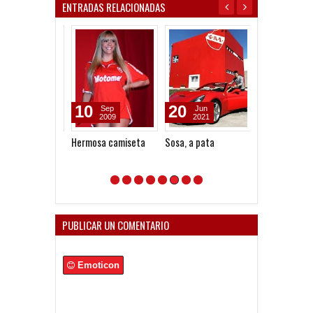
ENTRADAS RELACIONADAS
10
20
09
Sep
Jun
Dec
2009
2021
2013
Hermosa camiseta
Sosa, a pata
Pisano, revela
PUBLICAR UN COMENTARIO
Emoticon