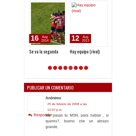
16
12
17
Aug
Aug
Jul
2014
2013
2019
Se va la segunda
Hay equipo (rival)
De Colombia al
Copas
PUBLICAR UN COMENTARIO
Anónimo
25 de febrero de 2008 a las
12:07 p.m.
Responder
Me pasas tu MSN, para hablar , si
queres?, bueno che un abrazo
grande.