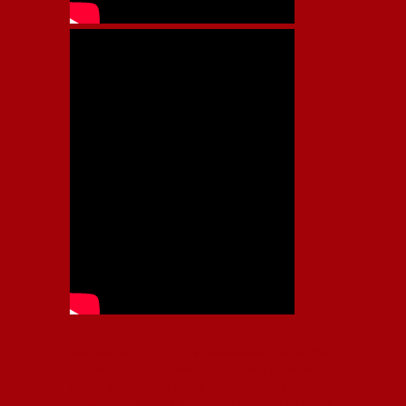
Independiente, CAI, IFC, Independiente Football Club,
Rey de Copas, Rojo, Avellaneda, Fútbol argentino,
Capital Nacional del Fútbol, Todo Rojo, Liga
Profesional de Fútbol, Asociación Argentina de Fútbol,