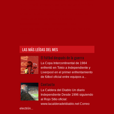
AFA, Football, hooligans, hinchas, hinchada de fútbol,
Rojo mi buen amigo, Bochini, Libertadores de
América, Ricardo Enrique Bochini, La Caldera del
Diablo, lacalderadeldiablo, Club Atlético
Independiente, Copa Libertadores, Copa
Sudamericana, Soy del Rojo, #TodoRojo, YouTube,
Videos,
LAS MÁS LEÍDAS DEL MES
El fútbol después de la guerra
La Copa Intercontinental de 1984
enfrentó en Tokio a Independiente y
Liverpool en el primer enfrentamiento
de fútbol oficial entre equipos a...
Contacto
La Caldera del Diablo Un diario
Independiente Desde 1996 siguiendo
al Rojo Sitio oficial:
www.lacalderadeldiablo.net Correo
electrón...