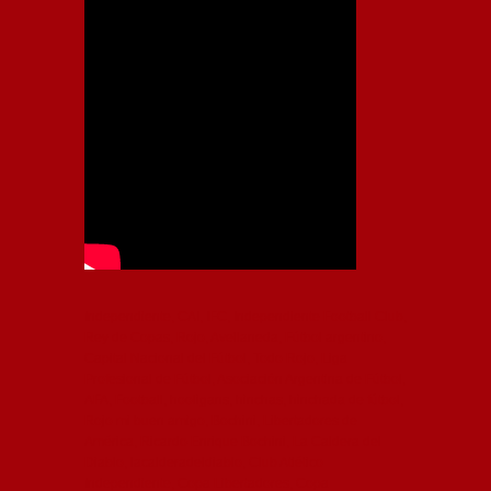
Independiente, CAI, IFC, Independiente Football Club,
Rey de Copas, Rojo, Avellaneda, Fútbol argentino,
Capital Nacional del Fútbol, Todo Rojo, Liga
Profesional de Fútbol, Asociación Argentina de Fútbol,
AFA, Football, hooligans, hinchas, hinchada de fútbol,
Rojo mi buen amigo, Bochini, Libertadores de
América, Ricardo Enrique Bochini, La Caldera del
Diablo, lacalderadeldiablo, Club Atlético
Independiente, Copa Libertadores, Copa