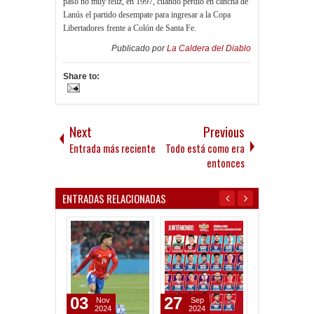
paso no muy feliz, en 1997, cuando perdió en cancha de
Lanús el partido desempate para ingresar a la Copa
Libertadores frente a Colón de Santa Fe.
Publicado por
La Caldera del Diablo
Share to:
Next
Previous
Entrada más reciente
Todo está como era
entonces
ENTRADAS RELACIONADAS
03
27
16
Nov
Sep
Oct
2024
2024
2025