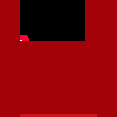
Independiente, CAI, IFC, Independiente Football Club,
Rey de Copas, Rojo, Avellaneda, Fútbol argentino,
Capital Nacional del Fútbol, Todo Rojo, Liga
Profesional de Fútbol, Asociación Argentina de Fútbol,
AFA, Football, hooligans, hinchas, hinchada de fútbol,
Rojo mi buen amigo, Bochini, Libertadores de
América, Ricardo Enrique Bochini, La Caldera del
Diablo, lacalderadeldiablo, Club Atlético
Independiente, Copa Libertadores, Copa
Sudamericana, Soy del Rojo, #TodoRojo, YouTube,
Videos,