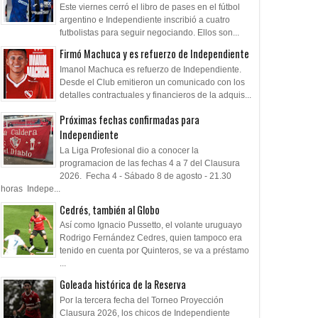
Este viernes cerró el libro de pases en el fútbol
argentino e Independiente inscribió a cuatro
futbolistas para seguir negociando. Ellos son...
Firmó Machuca y es refuerzo de Independiente
Imanol Machuca es refuerzo de Independiente.
Desde el Club emitieron un comunicado con los
detalles contractuales y financieros de la adquis...
Próximas fechas confirmadas para
Independiente
La Liga Profesional dio a conocer la
programacion de las fechas 4 a 7 del Clausura
2026. Fecha 4 - Sábado 8 de agosto - 21.30
horas Indepe...
Cedrés, también al Globo
Así como Ignacio Pussetto, el volante uruguayo
Rodrigo Fernández Cedres, quien tampoco era
tenido en cuenta por Quinteros, se va a préstamo
...
Goleada histórica de la Reserva
Por la tercera fecha del Torneo Proyección
Clausura 2026, los chicos de Independiente