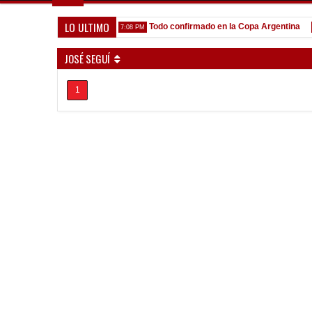
LO ULTIMO
que venga gente nueva"
Todo confirmado en la Copa Argentina
7:08 PM
5:13 
JOSÉ SEGUÍ
1