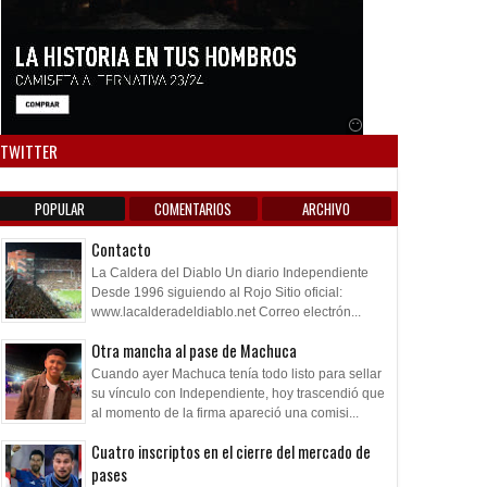
Anuncio SOICOS
TWITTER
POPULAR
COMENTARIOS
ARCHIVO
Contacto
La Caldera del Diablo Un diario Independiente
Desde 1996 siguiendo al Rojo Sitio oficial:
www.lacalderadeldiablo.net Correo electrón...
Otra mancha al pase de Machuca
Cuando ayer Machuca tenía todo listo para sellar
su vínculo con Independiente, hoy trascendió que
al momento de la firma apareció una comisi...
Cuatro inscriptos en el cierre del mercado de
pases