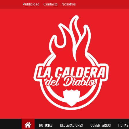
Publicidad
Contacto
Nosotros
NOTICIAS
DECLARACIONES
COMENTARIOS
FICHAS