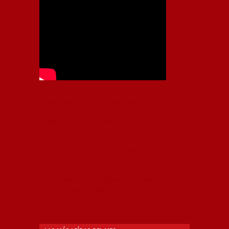
Independiente, CAI, IFC, Independiente Football Club,
Rey de Copas, Rojo, Avellaneda, Fútbol argentino,
Capital Nacional del Fútbol, Todo Rojo, Liga
Profesional de Fútbol, Asociación Argentina de Fútbol,
AFA, Football, hooligans, hinchas, hinchada de fútbol,
Rojo mi buen amigo, Bochini, Libertadores de
América, Ricardo Enrique Bochini, La Caldera del
Diablo, lacalderadeldiablo, Club Atlético
Independiente, Copa Libertadores, Copa
Sudamericana, Soy del Rojo, #TodoRojo, YouTube,
Videos,