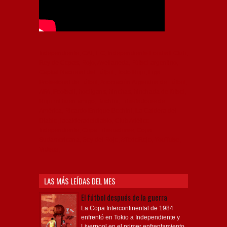
Independiente, CAI, IFC, Independiente Football Club,
Rey de Copas, Rojo, Avellaneda, Fútbol argentino,
Capital Nacional del Fútbol, Todo Rojo, Liga
Profesional de Fútbol, Asociación Argentina de Fútbol,
AFA, Football, hooligans, hinchas, hinchada de fútbol,
Rojo mi buen amigo, Bochini, Libertadores de
América, Ricardo Enrique Bochini, La Caldera del
Diablo, lacalderadeldiablo, Club Atlético
Independiente, Copa Libertadores, Copa
Sudamericana, Soy del Rojo, #TodoRojo, YouTube,
Videos,
LAS MÁS LEÍDAS DEL MES
El fútbol después de la guerra
La Copa Intercontinental de 1984
enfrentó en Tokio a Independiente y
Liverpool en el primer enfrentamiento