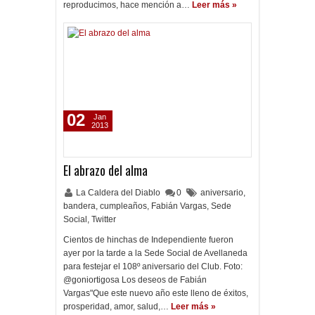
reproducimos, hace mención a…
Leer más »
02
Jan
2013
El abrazo del alma
La Caldera del Diablo
0
aniversario
,
bandera
,
cumpleaños
,
Fabián Vargas
,
Sede
Social
,
Twitter
Cientos de hinchas de Independiente fueron
ayer por la tarde a la Sede Social de Avellaneda
para festejar el 108º aniversario del Club. Foto:
@goniortigosa Los deseos de Fabián
Vargas"Que este nuevo año este lleno de éxitos,
prosperidad, amor, salud,…
Leer más »