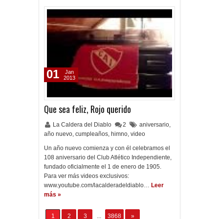
01
Jan
2013
Que sea feliz, Rojo querido
La Caldera del Diablo
2
aniversario
,
año nuevo
,
cumpleaños
,
himno
,
video
Un año nuevo comienza y con él celebramos el
108 aniversario del Club Atlético Independiente,
fundado oficialmente el 1 de enero de 1905.
Para ver más videos exclusivos:
www.youtube.com/lacalderadeldiablo…
Leer
más »
1
2
3
...
3868
»