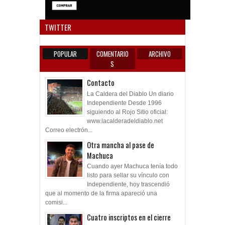
Anun
TWITTER
POPULAR
COMENTARIO
ARCHIVO
S
Contacto
La Caldera del Diablo Un diario
Independiente Desde 1996
siguiendo al Rojo Sitio oficial:
www.lacalderadeldiablo.net
Correo electrón...
Otra mancha al pase de
Machuca
Cuando ayer Machuca tenía todo
listo para sellar su vínculo con
Independiente, hoy trascendió
que al momento de la firma apareció una
comisi...
Cuatro inscriptos en el cierre