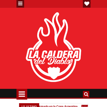
LO ULTIMO
eva"
Todo confirmado en la Copa Argentina
Goleada históri
7:08 PM
5:13 PM