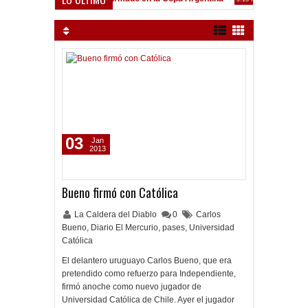
Frenó en Liniers
:39 PM
03
Jan
2013
Bueno firmó con Católica
La Caldera del Diablo
0
Carlos
Bueno
,
Diario El Mercurio
,
pases
,
Universidad
Católica
El delantero uruguayo Carlos Bueno, que era
pretendido como refuerzo para Independiente,
firmó anoche como nuevo jugador de
Universidad Católica de Chile. Ayer el jugador