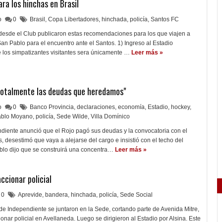
a los hinchas en Brasil
lo
0
Brasil
,
Copa Libertadores
,
hinchada
,
policía
,
Santos FC
 desde el Club publicaron estas recomendaciones para los que viajen a
n Pablo para el encuentro ante el Santos. 1) Ingreso al Estadio
 los simpatizantes visitantes sera únicamente …
Leer más »
otalmente las deudas que heredamos"
lo
0
Banco Provincia
,
declaraciones
,
economía
,
Estadio
,
hockey
,
ablo Moyano
,
policía
,
Sede Wilde
,
Villa Domínico
ndiente anunció que el Rojo pagó sus deudas y la convocatoria con el
 desestimó que vaya a alejarse del cargo e insistió con el techo del
ablo dijo que se construirá una concentra…
Leer más »
ccionar policial
0
Aprevide
,
bandera
,
hinchada
,
policía
,
Sede Social
e Independiente se juntaron en la Sede, cortando parte de Avenida Mitre,
ionar policial en Avellaneda. Luego se dirigieron al Estadio por Alsina. Este