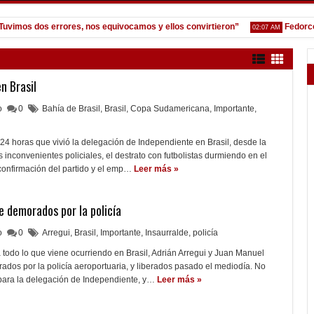
os dos errores, nos equivocamos y ellos convirtieron”
Fedorco: "Un 
02:07 AM
n Brasil
lo
0
Bahía de Brasil
,
Brasil
,
Copa Sudamericana
,
Importante
,
24 horas que vivió la delegación de Independiente en Brasil, desde la
s inconvenientes policiales, el destrato con futbolistas durmiendo en el
econfirmación del partido y el emp…
Leer más »
e demorados por la policía
lo
0
Arregui
,
Brasil
,
Importante
,
Insaurralde
,
policía
a todo lo que viene ocurriendo en Brasil, Adrián Arregui y Juan Manuel
ados por la policía aeroportuaria, y liberados pasado el mediodía. No
para la delegación de Independiente, y…
Leer más »