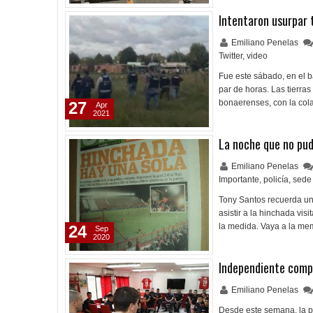
Intentaron usurpar 
Emiliano Penelas
Twitter
,
video
Fue este sábado, en el ba
par de horas. Las tierra
bonaerenses, con la col
27
Apr
2021
La noche que no pud
Emiliano Penelas
Importante
,
policía
,
sede
Tony Santos recuerda un 
asistir a la hinchada vis
la medida. Vaya a la mem
24
Sep
2020
Independiente comp
Emiliano Penelas
Desde este semana, la pe