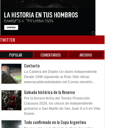
Anuncio SOICOS
TWITTER
POPULAR
COMENTARIOS
ARCHIVO
Contacto
La Caldera del Diablo Un diario Independiente
Desde 1996 siguiendo al Rojo Sitio oficial:
www.lacalderadeldiablo.net Correo electrón...
Goleada histórica de la Reserva
Por la tercera fecha del Torneo Proyección
Clausura 2026, los chicos de Independiente
golearon a San Martín de San Juan 9 a 0 en Villa
Domín...
Todo confirmado en la Copa Argentina