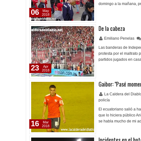
domingo a la mañana, p
06
May
2018
De la cabeza
Emiliano Penelas
Las banderas de Indepen
protesta por el maltrato 
partidos jugados en casa
23
Apr
2018
Gaibor: "Pasé mome
La Caldera del Diab
policía
El ecuatoriano salió a ha
que lo hiciera público A
se habla mucho de mi ad
16
Mar
2018
Incidentes en el ho