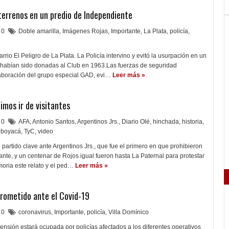
terrenos en un predio de Independiente
0
Doble amarilla
,
Imágenes Rojas
,
Importante
,
La Plata
,
policía
,
rrio El Peligro de La Plata. La Policía intervino y evitó la usurpación en un
s habían sido donadas al Club en 1963.Las fuerzas de seguridad
aboración del grupo especial GAD, evi…
Leer más »
imos ir de visitantes
0
AFA
,
Antonio Santos
,
Argentinos Jrs.
,
Diario Olé
,
hinchada
,
historia
,
 boyacá
,
TyC
,
video
partido clave ante Argentinos Jrs., que fue el primero en que prohibieron
itante, y un centenar de Rojos igual fueron hasta La Paternal para protestar
oria este relato y el ped…
Leer más »
rometido ante el Covid-19
0
coronavirus
,
Importante
,
policía
,
Villa Domínico
nsión estará ocupada por policías afectados a los diferentes operativos