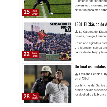
El defensor de Independ
que en todo momento se 
sintió "un poco más tran
15
Jan
2019
1981: El Clásico de 
La Caldera del Diab
historia
,
huelga
,
Huracán
En un año agitado a nive
y la represión sufrida pr
conocida del Rojo y la r
22
Nov
2018
Un final escandalos
Emiliano Penelas
en el fútbol
Los hinchas del Santos pr
árbitro decidió suspende
local, el odio y la bronc
28
Aug
2018