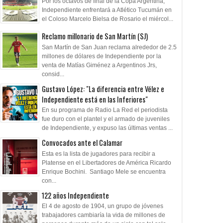
Por los octavos de final de la Copa Argentina,
Independiente enfrentará a Atlético Tucumán en
el Coloso Marcelo Bielsa de Rosario el miércol...
Reclamo millonario de San Martín (SJ)
San Martín de San Juan reclama alrededor de 2.5
millones de dólares de Independiente por la
venta de Matías Giménez a Argentinos Jrs,
consid...
Gustavo López: "La diferencia entre Vélez e
Independiente está en las Inferiores"
En su programa de Radio La Red el periodista
fue duro con el plantel y el armado de juveniles
de Independiente, y expuso las últimas ventas ...
Convocados ante el Calamar
Esta es la lista de jugadores para recibir a
Platense en el Libertadores de América Ricardo
Enrique Bochini. Santiago Mele se encuentra
con...
122 años Independiente
El 4 de agosto de 1904, un grupo de jóvenes
trabajadores cambiaría la vida de millones de