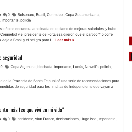
lo
0
Bolsonaro
,
Brasil
,
Conmebol
,
Copa Sudamericana
,
,
Importante
,
policía
asileño se encuentra amotinada en reclamo de mejoras salariales, y hubo
Conmebol y el presidente de Fortaleza dijeron que el partido "no corre
viaje a Brasil y el peligro para l…
Leer más »
 seguridad
0
Copa Argentina
,
hinchada
,
Importante
,
Lanús
,
Newell's
,
policía
,
ad de la Provincia de Santa Fe publicó una serie de recomendaciones para
 y medidas de seguridad para los hinchas de Independiente que vayan a
nto más feo que viví en mi vida"
lo
0
accidente
,
Alan Franco
,
declaraciones
,
Hugo Issa
,
Importante
,