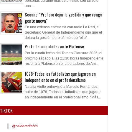
personas durante más de un siglo con tal solo
una ...
Seoane: "Prefiero dejar la gestión y que venga
gente nueva"
En una extensa entrevista con radio La Red, el
Secretario General de Independiente dijo que él
dejará la gestión pero afirmó que "el of...
Venta de localidades ante Platense
Por la cuarta fecha del Torneo Clausura 2026, el
próximo sábado a las 21:30 horas Independiente
recibirá a Platense en el Libertadores de Am...
1078: Todos los futbolistas que jugaron en
Independiente en el profesionalismo
Natalia Aiello entrevistó a Marcelo Fernández,
autor de 1078: Todos los futbolistas que jugaron
en Independiente en el profesionalismo. “Más...
TIKTOK
@calderadiablo