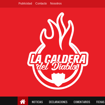
Publicidad
Contacto
Nosotros
NOTICIAS
DECLARACIONES
COMENTARIOS
FICHAS