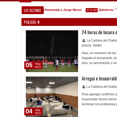
LO ULTIMO
ndependiente"
Homenaje a Jorge Messi
Quinteros: "Tuvim
11:47 AM
02:15 AM
POLICÍA
24 horas de locura e
La Caldera del Diab
policía
,
Twitter
Aquí, un resumen de las 
llegada al aeropuerto, lo
piso, la cancelación y r
05
May
2021
Arregui e Insaurrald
La Caldera del Diab
Para agregar conflictos 
Insaurralde fueron demor
terminan los problemas 
04
May
2021