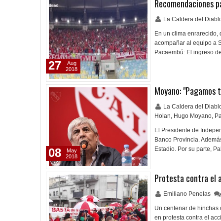
Recomendaciones par
La Caldera del Diab
En un clima enrarecido,
acompañar al equipo a Sa
Pacaembú: El ingreso de
27
Aug
2018
Moyano: "Pagamos t
La Caldera del Diab
Holan
,
Hugo Moyano
,
P
El Presidente de Indepe
Banco Provincia. Además,
Estadio. Por su parte, P
08
May
2018
Protesta contra el a
Emiliano Penelas
Un centenar de hinchas d
en protesta contra el acc