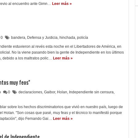
revio al encuentro ante Gimn…
Leer más »
0
bandera
,
Defensa y Justicia
,
hinchada
,
policía
diente estuvieron al revés esta noche en el Libertadores de América, en
policial. No la viene pasando bien la gente de Independiente en los últimos
, debido a los maltratos polic…
Leer más »
ntos muy feos"
lo
0
declaraciones
,
Gaibor
,
Holan
,
Independiente sin censura
,
blar sobre los hechos discriminatorios que vivió en nuestro país, luego de
riel Holan. "Son cosas que pasé, muy feas y el técnico lo manifestó porque
aptación", dijo Fernando Gai…
Leer más »
tel de Independiente