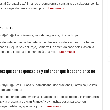
os al Coronavirus. Afirmando el compromiso constante de colaborar con la
zas de seguridad en estos tiempos …
Leer más »
 Gamarra
lo
0
Alex Gamarra
,
Importante
,
policía
,
Soy del Rojo
rva de Independiente fue detenido en los últimos días acusado de haber
ados. Según Soy del Rojo, Gamarra fue detenido hace seis días en la
unto a otra persona que manejaría una mot…
Leer más »
mos que ser responsables y entender que Independiente no
lo
0
Brasil
,
Copa Sudamericana
,
declaraciones
,
Fortaleza
,
Gastón
,
Rosario Central
ión del grupo para revertir la situación del Rojo, se refirió a la importancia
za, y la presencia de Alan Franco. “Hay muchas cosas para corregir,
seguir adelante, apuntar a juga…
Leer más »