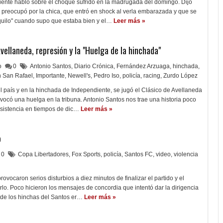
iente habló sobre el choque sufrido en la madrugada del domingo. Dijo
preocupó por la chica, que entró en shock al verla embarazada y que se
quilo" cuando supo que estaba bien y el…
Leer más »
Avellaneda, represión y la "Huelga de la hinchada"
lo
0
Antonio Santos
,
Diario Crónica
,
Fernández Arzuaga
,
hinchada
,
 San Rafael
,
Importante
,
Newell's
,
Pedro Iso
,
policía
,
racing
,
Zurdo López
l país y en la hinchada de Independiente, se jugó el Clásico de Avellaneda
ovocó una huelga en la tribuna. Antonio Santos nos trae una historia poco
esistencia en tiempos de dic…
Leer más »
o
0
Copa Libertadores
,
Fox Sports
,
policía
,
Santos FC
,
video
,
violencia
ovocaron serios disturbios a diez minutos de finalizar el partido y el
rlo. Poco hicieron los mensajes de concordia que intentó dar la dirigencia
a de los hinchas del Santos er…
Leer más »