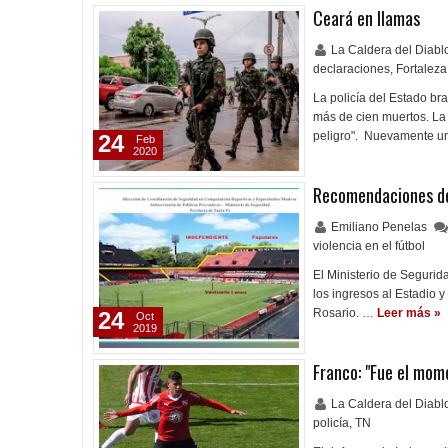
Ceará en llamas
La Caldera del Diab
declaraciones
,
Fortaleza
La policía del Estado br
más de cien muertos. La 
peligro". Nuevamente un 
24
Feb
2020
Recomendaciones de
Emiliano Penelas
violencia en el fútbol
El Ministerio de Segurid
los ingresos al Estadio
Rosario. …
Leer más »
24
Oct
2019
Franco: "Fue el mome
La Caldera del Diab
policía
,
TN