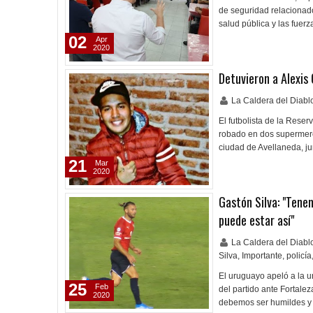
de seguridad relacionad
salud pública y las fuer
02
Apr
2020
Detuvieron a Alexis
La Caldera del Diab
El futbolista de la Rese
robado en dos supermerc
ciudad de Avellaneda, j
21
Mar
2020
Gastón Silva: "Tene
puede estar así"
La Caldera del Diab
Silva
,
Importante
,
policía
El uruguayo apeló a la un
25
Feb
del partido ante Fortale
2020
debemos ser humildes y 