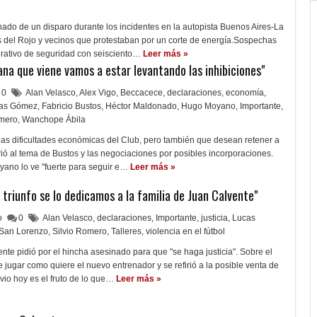
ado de un disparo durante los incidentes en la autopista Buenos Aires-La
s del Rojo y vecinos que protestaban por un corte de energía.Sospechas
erativo de seguridad con seisciento…
Leer más »
na que viene vamos a estar levantando las inhibiciones"
0
Alan Velasco
,
Alex Vigo
,
Beccacece
,
declaraciones
,
economía
,
ías Gómez
,
Fabricio Bustos
,
Héctor Maldonado
,
Hugo Moyano
,
Importante
,
omero
,
Wanchope Ábila
 las dificultades económicas del Club, pero también que desean retener a
rió al tema de Bustos y las negociaciones por posibles incorporaciones.
oyano lo ve "fuerte para seguir e…
Leer más »
triunfo se lo dedicamos a la familia de Juan Calvente"
lo
0
Alan Velasco
,
declaraciones
,
Importante
,
justicia
,
Lucas
San Lorenzo
,
Silvio Romero
,
Talleres
,
violencia en el fútbol
nte pidió por el hincha asesinado para que "se haga justicia". Sobre el
de jugar como quiere el nuevo entrenador y se refirió a la posible venta de
vio hoy es el fruto de lo que…
Leer más »