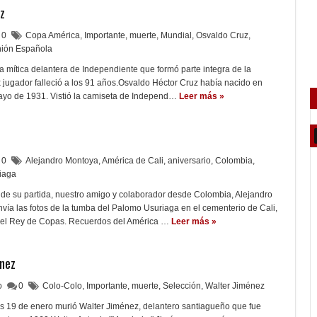
uz
0
Copa América
,
Importante
,
muerte
,
Mundial
,
Osvaldo Cruz
,
ión Española
la mítica delantera de Independiente que formó parte integra de la
x jugador falleció a los 91 años.Osvaldo Héctor Cruz había nacido en
ayo de 1931. Vistió la camiseta de Independ…
Leer más »
0
Alejandro Montoya
,
América de Cali
,
aniversario
,
Colombia
,
iaga
 de su partida, nuestro amigo y colaborador desde Colombia, Alejandro
ía las fotos de la tumba del Palomo Usuriaga en el cementerio de Cali,
del Rey de Copas. Recuerdos del América …
Leer más »
énez
lo
0
Colo-Colo
,
Importante
,
muerte
,
Selección
,
Walter Jiménez
es 19 de enero murió Walter Jiménez, delantero santiagueño que fue