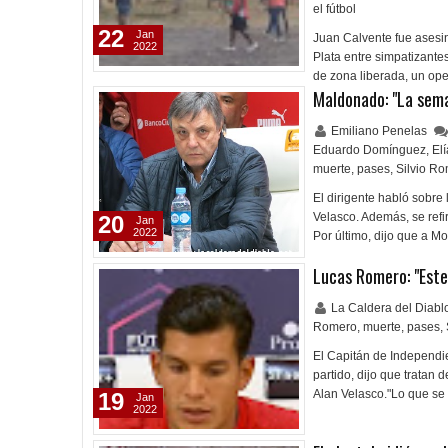
el fútbol
22
Jan
Juan Calvente fue asesin
2022
Plata entre simpatizante
de zona liberada, un op
Maldonado: "La sema
Emiliano Penelas
Eduardo Domínguez
,
El
muerte
,
pases
,
Silvio R
El dirigente habló sobre
Velasco. Además, se refi
20
Jan
2022
Por último, dijo que a M
Lucas Romero: "Este 
La Caldera del Diab
Romero
,
muerte
,
pases
,
El Capitán de Independie
partido, dijo que tratan 
Alan Velasco."Lo que se 
19
Jan
2022