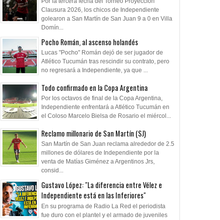
Por la tercera fecha del Torneo Proyección
Clausura 2026, los chicos de Independiente
golearon a San Martín de San Juan 9 a 0 en Villa
Domín...
Pocho Román, al ascenso holandés
Lucas "Pocho" Román dejó de ser jugador de
Atlético Tucumán tras rescindir su contrato, pero
no regresará a Independiente, ya que ...
Todo confirmado en la Copa Argentina
Por los octavos de final de la Copa Argentina,
Independiente enfrentará a Atlético Tucumán en
el Coloso Marcelo Bielsa de Rosario el miércol...
Reclamo millonario de San Martín (SJ)
San Martín de San Juan reclama alrededor de 2.5
millones de dólares de Independiente por la
venta de Matías Giménez a Argentinos Jrs,
consid...
Gustavo López: "La diferencia entre Vélez e
Independiente está en las Inferiores"
En su programa de Radio La Red el periodista
fue duro con el plantel y el armado de juveniles