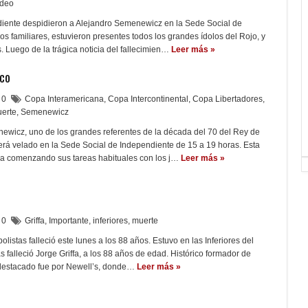
ideo
iente despidieron a Alejandro Semenewicz en la Sede Social de
s familiares, estuvieron presentes todos los grandes ídolos del Rojo, y
. Luego de la trágica noticia del fallecimien…
Leer más »
aco
0
Copa Interamericana
,
Copa Intercontinental
,
Copa Libertadores
,
erte
,
Semenewicz
newicz, uno de los grandes referentes de la década del 70 del Rey de
rá velado en la Sede Social de Independiente de 15 a 19 horas. Esta
a comenzando sus tareas habituales con los j…
Leer más »
0
Griffa
,
Importante
,
inferiores
,
muerte
bolistas falleció este lunes a los 88 años. Estuvo en las Inferiores del
s falleció Jorge Griffa, a los 88 años de edad. Histórico formador de
destacado fue por Newell’s, donde…
Leer más »