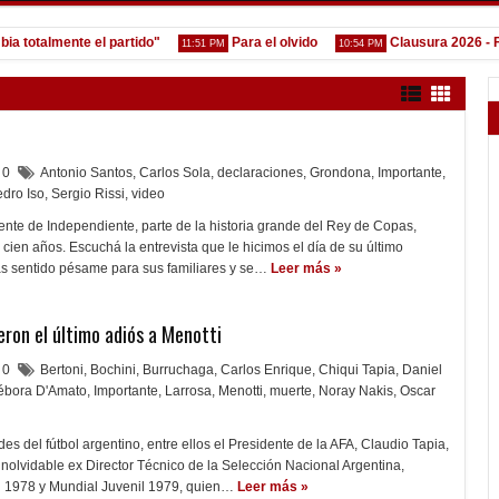
almente el partido"
Para el olvido
Clausura 2026 - Fecha 
11:51 PM
10:54 PM
0
Antonio Santos
,
Carlos Sola
,
declaraciones
,
Grondona
,
Importante
,
dro Iso
,
Sergio Rissi
,
video
nte de Independiente, parte de la historia grande del Rey de Copas,
s cien años. Escuchá la entrevista que le hicimos el día de su último
 sentido pésame para sus familiares y se…
Leer más »
eron el último adiós a Menotti
0
Bertoni
,
Bochini
,
Burruchaga
,
Carlos Enrique
,
Chiqui Tapia
,
Daniel
ébora D'Amato
,
Importante
,
Larrosa
,
Menotti
,
muerte
,
Noray Nakis
,
Oscar
s del fútbol argentino, entre ellos el Presidente de la AFA, Claudio Tapia,
 inolvidable ex Director Técnico de la Selección Nacional Argentina,
1978 y Mundial Juvenil 1979, quien…
Leer más »