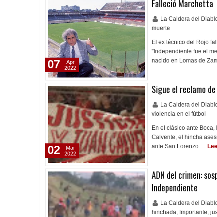
Falleció Marchetta
La Caldera del Diab
muerte
El ex técnico del Rojo f
"Independiente fue el me
nacido en Lomas de Zamo
07
Apr
2022
Sigue el reclamo de 
La Caldera del Diab
violencia en el fútbol
En el clásico ante Boca,
Calvente, el hincha ases
ante San Lorenzo.…
Lee
02
Mar
2022
ADN del crimen: sos
Independiente
La Caldera del Diab
hinchada
,
Importante
,
ju