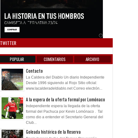
Anuncio SOICOS
TWITTER
POPULAR
COMENTARIOS
ARCHIVO
Contacto
La Caldera del Diablo Un diario Independiente
Desde 1996 siguiendo al Rojo Sitio oficial:
www.lacalderadeldiablo.net Correo electrón...
A la espera de la oferta formal por Lomónaco
Independiente espera la llegada de la oferta
formal del Pachuca por Kevin Lomónaco . Tal
como dio a entender el Secretario General del
Club...
Goleada histórica de la Reserva