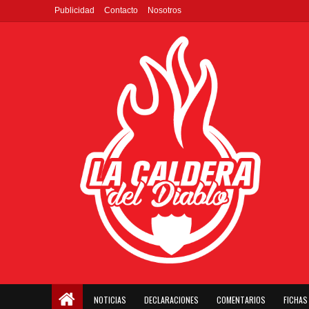
Publicidad
Contacto
Nosotros
NOTICIAS
DECLARACIONES
COMENTARIOS
FICHAS