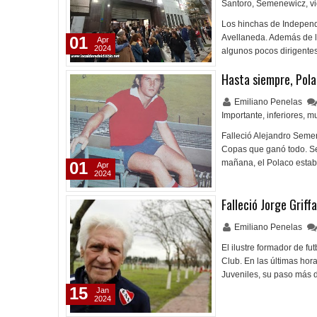
Santoro
,
Semenewicz
,
v
Los hinchas de Independ
Avellaneda. Además de lo
01
Apr
2024
algunos pocos dirigentes
Hasta siempre, Pol
Emiliano Penelas
Importante
,
inferiores
,
mu
Falleció Alejandro Seme
Copas que ganó todo. Se
mañana, el Polaco estab
01
Apr
2024
Falleció Jorge Griffa
Emiliano Penelas
El ilustre formador de fut
Club. En las últimas hora
Juveniles, su paso más 
15
Jan
2024