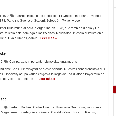
lo
0
Bilardo
,
Boca
,
director técnico
,
El Gráfico
,
Importante
,
Menotti
,
l 78
,
Panchito Guerrero
,
Scaloni
,
Selección
,
Twitter
,
video
rimer título mundial para la Argentina en 1978, que también dirigió y fue
, falleció este domingo a los 85 años. Reivindicó un estilo histórico en el
scuela, tuvo alumnos, admir…
Leer más »
vsky
0
Comparada
,
Importante
,
Lisnovsky
,
luna
,
muerte
endiente Boris Lisnovsky falleció este sábado. Nuestras condolencias a sus
os. Lisnovsky ocupó varios cargos a lo largo de una dilatada trayectoria en
so fue Vicepresidente de l…
Leer más »
laco
0
Bertoni
,
Bochini
,
Carlos Enrique
,
Humberto Grondona
,
Importante
,
Magallanes
,
muerte
,
Oscar Olivera
,
Osvaldo Pérez
,
Ricardo Pavoni
,