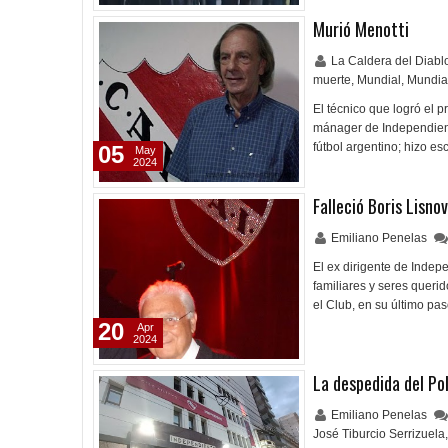
Murió Menotti
La Caldera del Diab
muerte
,
Mundial
,
Mundia
El técnico que logró el p
mánager de Independiente
fútbol argentino; hizo e
05
May
2024
Falleció Boris Lisno
Emiliano Penelas
El ex dirigente de Indep
familiares y seres querid
el Club, en su último pa
20
Apr
2024
La despedida del Po
Emiliano Penelas
José Tiburcio Serrizuela
,