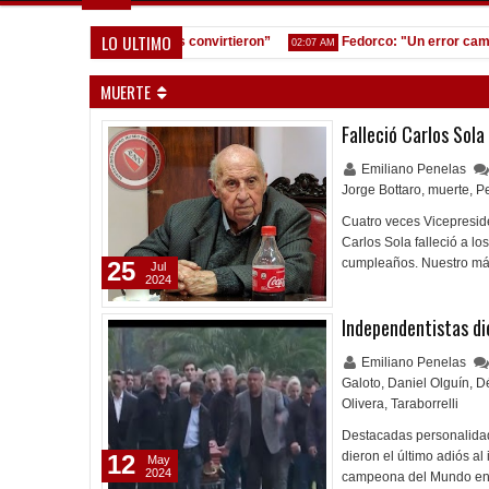
LO ULTIMO
nos equivocamos y ellos convirtieron”
Fedorco: "Un error cambia tot
02:07 AM
MUERTE
Falleció Carlos Sola
Emiliano Penelas
Jorge Bottaro
,
muerte
,
Pe
Cuatro veces Vicepreside
Carlos Sola falleció a lo
cumpleaños. Nuestro más
25
Jul
2024
Independentistas di
Emiliano Penelas
Galoto
,
Daniel Olguín
,
D
Olivera
,
Taraborrelli
Destacadas personalidade
dieron el último adiós al
12
May
2024
campeona del Mundo en 