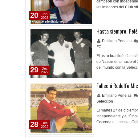
campeón con Independie
las inferiores del Club A
20
Jan
2023
Hasta siempre, Pelé
Emiliano Penelas
FC
El astro brasileño fallec
do Nascimento nació el 
del mundo con la Selecc
29
Dec
2022
Falleció Rodolfo Mic
Emiliano Penelas
Selección
El martes 27 de diciembre
Independiente y el fútbol
Cecconato, Lacasia, Gril
28
Dec
2022