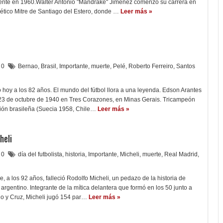
nte en 1960.Walter Antonio "Mandrake" Jiménez comenzó su carrera en
tlético Mitre de Santiago del Estero, donde …
Leer más »
0
Bernao
,
Brasil
,
Importante
,
muerte
,
Pelé
,
Roberto Ferreiro
,
Santos
ió hoy a los 82 años. El mundo del fútbol llora a una leyenda. Edson Arantes
23 de octubre de 1940 en Tres Corazones, en Minas Gerais. Tricampeón
ión brasileña (Suecia 1958, Chile…
Leer más »
heli
0
día del futbolista
,
historia
,
Importante
,
Micheli
,
muerte
,
Real Madrid
,
, a los 92 años, falleció Rodolfo Micheli, un pedazo de la historia de
 argentino. Integrante de la mítica delantera que formó en los 50 junto a
lo y Cruz, Micheli jugó 154 par…
Leer más »