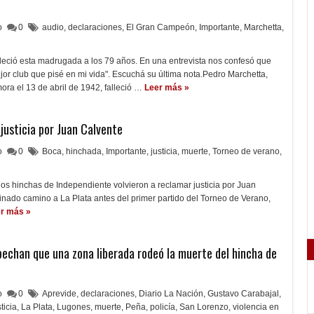
lo
0
audio
,
declaraciones
,
El Gran Campeón
,
Importante
,
Marchetta
,
alleció esta madrugada a los 79 años. En una entrevista nos confesó que
jor club que pisé en mi vida". Escuchá su última nota.Pedro Marchetta,
ra el 13 de abril de 1942, falleció …
Leer más »
justicia por Juan Calvente
lo
0
Boca
,
hinchada
,
Importante
,
justicia
,
muerte
,
Torneo de verano
,
 los hinchas de Independiente volvieron a reclamar justicia por Juan
inado camino a La Plata antes del primer partido del Torneo de Verano,
r más »
pechan que una zona liberada rodeó la muerte del hincha de
lo
0
Aprevide
,
declaraciones
,
Diario La Nación
,
Gustavo Carabajal
,
sticia
,
La Plata
,
Lugones
,
muerte
,
Peña
,
policía
,
San Lorenzo
,
violencia en