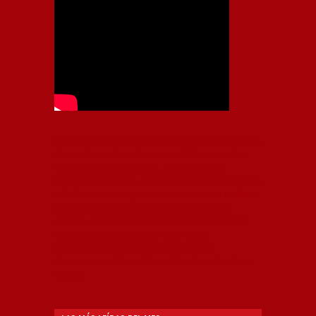
Independiente, CAI, IFC, Independiente Football Club,
Rey de Copas, Rojo, Avellaneda, Fútbol argentino,
Capital Nacional del Fútbol, Todo Rojo, Liga
Profesional de Fútbol, Asociación Argentina de Fútbol,
AFA, Football, hooligans, hinchas, hinchada de fútbol,
Rojo mi buen amigo, Bochini, Libertadores de
América, Ricardo Enrique Bochini, La Caldera del
Diablo, lacalderadeldiablo, Club Atlético
Independiente, Copa Libertadores, Copa
Sudamericana, Soy del Rojo, #TodoRojo, YouTube,
Videos,