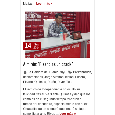
Matías…
Leer más »
14
Sep
2014
Almirón: "Pisano es un crack"
La Caldera del Diablo
0
Breitenbruch
,
declaraciones
,
Jorge Almirón
,
lesión
,
Lucero
,
Pisano
,
Quilmes
,
Riaño
,
River
,
Tula
El técnico de Independiente no ocultó su
felicidad tras el 5 a 3 ante Quilmes y dijo que los
cambios en el segundo tiempo torcieron el
rumbo del encuentro, especialmente con el ex
Chacarita, quien aseguró que tendrá su lugar
como titular ante River, …
Leer más »