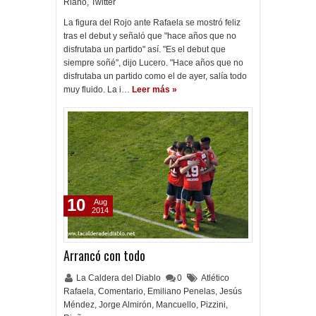
Riaño
,
Twitter
La figura del Rojo ante Rafaela se mostró feliz
tras el debut y señaló que "hace años que no
disfrutaba un partido" así. "Es el debut que
siempre soñé", dijo Lucero. "Hace años que no
disfrutaba un partido como el de ayer, salía todo
muy fluido. La i…
Leer más »
10
Aug
2014
Arrancó con todo
La Caldera del Diablo
0
Atlético
Rafaela
,
Comentario
,
Emiliano Penelas
,
Jesús
Méndez
,
Jorge Almirón
,
Mancuello
,
Pizzini
,