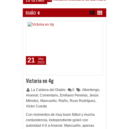
eld
RIAÑO
21
Mar
2015
Victoria en 4g
La Caldera del Diablo
0
Albertengo
,
Arsenal
,
Comentario
,
Emiliano Penelas
,
Jesús
Méndez
,
Mancuello
,
Riaño
,
Ruso Rodríguez
,
Víctor Cuesta
Con momentos de muy buen fútbol y mucha
contundencia, Independiente goleó con
autoridad 4-0 a Arsenal. Mancuello, apenas