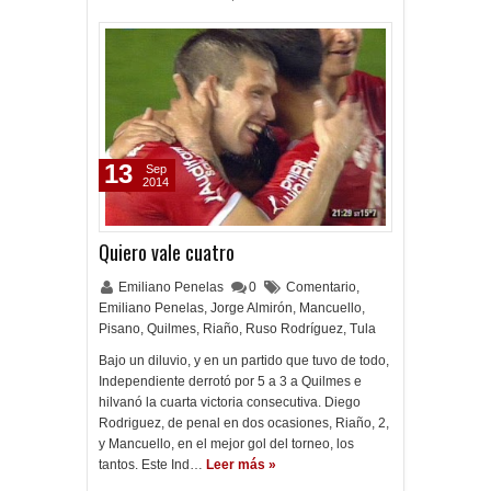
13
Sep
2014
Quiero vale cuatro
Emiliano Penelas
0
Comentario
,
Emiliano Penelas
,
Jorge Almirón
,
Mancuello
,
Pisano
,
Quilmes
,
Riaño
,
Ruso Rodríguez
,
Tula
Bajo un diluvio, y en un partido que tuvo de todo,
Independiente derrotó por 5 a 3 a Quilmes e
hilvanó la cuarta victoria consecutiva. Diego
Rodriguez, de penal en dos ocasiones, Riaño, 2,
y Mancuello, en el mejor gol del torneo, los
tantos. Este Ind…
Leer más »