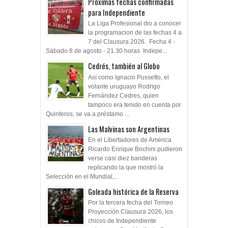
Próximas fechas confirmadas
para Independiente
La Liga Profesional dio a conocer
la programacion de las fechas 4 a
7 del Clausura 2026. Fecha 4 -
Sábado 8 de agosto - 21.30 horas Indepe...
Cedrés, también al Globo
Así como Ignacio Pussetto, el
volante uruguayo Rodrigo
Fernández Cedres, quien
tampoco era tenido en cuenta por
Quinteros, se va a préstamo ...
Las Malvinas son Argentinas
En el Libertadores de América
Ricardo Enrique Bochini pudieron
verse casi diez banderas
replicando la que mostró la
Selección en el Mundial,...
Goleada histórica de la Reserva
Por la tercera fecha del Torneo
Proyección Clausura 2026, los
chicos de Independiente