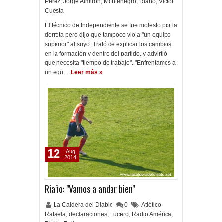
Pérez
,
Jorge Almirón
,
Montenegro
,
Riaño
,
Víctor
Cuesta
El técnico de Independiente se fue molesto por la
derrota pero dijo que tampoco vio a "un equipo
superior" al suyo. Trató de explicar los cambios
en la formación y dentro del partido, y advirtió
que necesita "tiempo de trabajo". "Enfrentamos a
un equ…
Leer más »
12
Aug
2014
Riaño: "Vamos a andar bien"
La Caldera del Diablo
0
Atlético
Rafaela
,
declaraciones
,
Lucero
,
Radio América
,