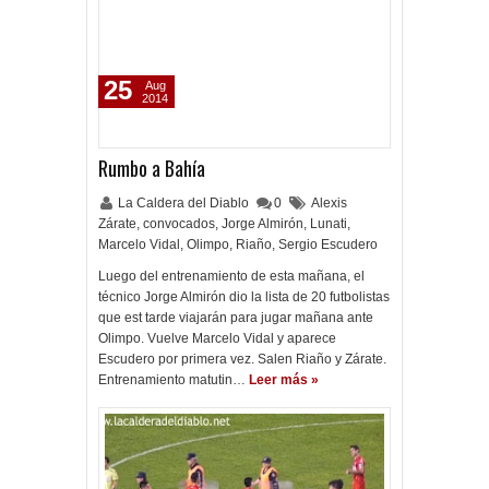
25
Aug
2014
Rumbo a Bahía
La Caldera del Diablo
0
Alexis
Zárate
,
convocados
,
Jorge Almirón
,
Lunati
,
Marcelo Vidal
,
Olimpo
,
Riaño
,
Sergio Escudero
Luego del entrenamiento de esta mañana, el
técnico Jorge Almirón dio la lista de 20 futbolistas
que est tarde viajarán para jugar mañana ante
Olimpo. Vuelve Marcelo Vidal y aparece
Escudero por primera vez. Salen Riaño y Zárate.
Entrenamiento matutin…
Leer más »