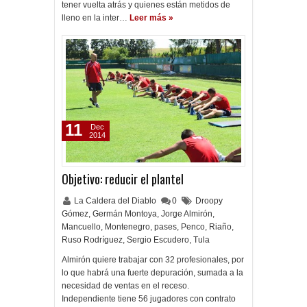
tener vuelta atrás y quienes están metidos de
lleno en la inter…
Leer más »
11
Dec
2014
Objetivo: reducir el plantel
La Caldera del Diablo
0
Droopy
Gómez
,
Germán Montoya
,
Jorge Almirón
,
Mancuello
,
Montenegro
,
pases
,
Penco
,
Riaño
,
Ruso Rodríguez
,
Sergio Escudero
,
Tula
Almirón quiere trabajar con 32 profesionales, por
lo que habrá una fuerte depuración, sumada a la
necesidad de ventas en el receso.
Independiente tiene 56 jugadores con contrato