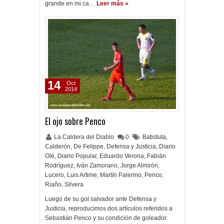
grande en mi ca…
Leer más »
14
Oct
2014
El ojo sobre Penco
La Caldera del Diablo
0
Batistuta
,
Calderón
,
De Felippe
,
Defensa y Justicia
,
Diario
Olé
,
Diario Popular
,
Eduardo Verona
,
Fabián
Rodríguez
,
Iván Zamorano
,
Jorge Almirón
,
Lucero
,
Luis Artime
,
Martín Palermo
,
Penco
,
Riaño
,
Silvera
Luego de su gol salvador ante Defensa y
Justicia, reproducimos dos artículos referidos a
Sebastián Penco y su condición de goleador.