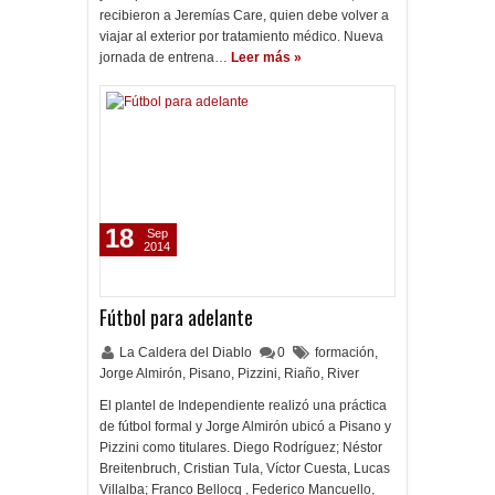
recibieron a Jeremías Care, quien debe volver a
viajar al exterior por tratamiento médico. Nueva
jornada de entrena…
Leer más »
18
Sep
2014
Fútbol para adelante
La Caldera del Diablo
0
formación
,
Jorge Almirón
,
Pisano
,
Pizzini
,
Riaño
,
River
El plantel de Independiente realizó una práctica
de fútbol formal y Jorge Almirón ubicó a Pisano y
Pizzini como titulares. Diego Rodríguez; Néstor
Breitenbruch, Cristian Tula, Víctor Cuesta, Lucas
Villalba; Franco Bellocq , Federico Mancuello,