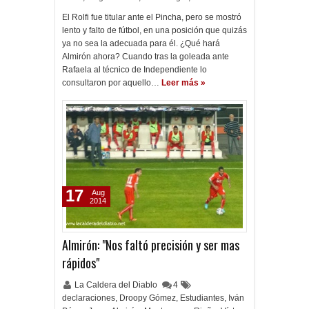
El Rolfi fue titular ante el Pincha, pero se mostró
lento y falto de fútbol, en una posición que quizás
ya no sea la adecuada para él. ¿Qué hará
Almirón ahora? Cuando tras la goleada ante
Rafaela al técnico de Independiente lo
consultaron por aquello…
Leer más »
17
Aug
2014
Almirón: "Nos faltó precisión y ser mas
rápidos"
La Caldera del Diablo
4
declaraciones
,
Droopy Gómez
,
Estudiantes
,
Iván