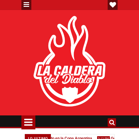
LO ULTIMO
Todo confirmado en la Copa Argentina
Goleada histórica de
7:08 PM
5:13 PM