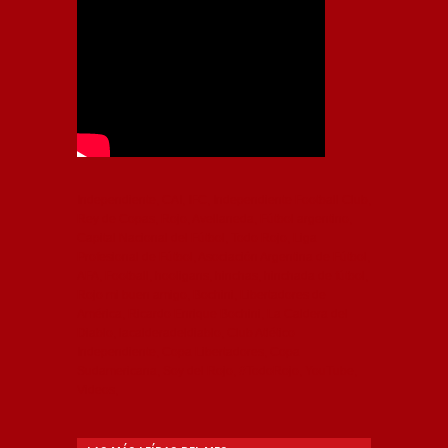
Independiente, CAI, IFC, Independiente Football Club,
Rey de Copas, Rojo, Avellaneda, Fútbol argentino,
Capital Nacional del Fútbol, Todo Rojo, Liga
Profesional de Fútbol, Asociación Argentina de Fútbol,
AFA, Football, hooligans, hinchas, hinchada de fútbol,
Rojo mi buen amigo, Bochini, Libertadores de
América, Ricardo Enrique Bochini, La Caldera del
Diablo, lacalderadeldiablo, Club Atlético
Independiente, Copa Libertadores, Copa
Sudamericana, Soy del Rojo, #TodoRojo, YouTube,
Videos,