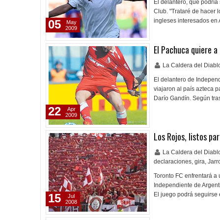
El delantero, que podría
Club. "Trataré de hacer 
ingleses interesados en
05
May
2009
El Pachuca quiere a
La Caldera del Diab
El delantero de Independ
viajaron al país azteca 
Darío Gandín. Según tras
22
Apr
2009
Los Rojos, listos pa
La Caldera del Diab
declaraciones
,
gira
,
Jarr
Toronto FC enfrentará a 
Independiente de Argentin
El juego podrá seguirse 
15
Jul
2008