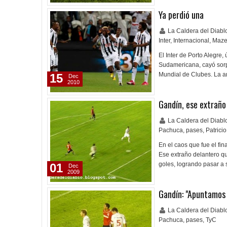
Ya perdió una
La Caldera del Diab
Inter
,
Internacional
,
Maz
El Inter de Porto Alegre,
Sudamericana, cayó sorp
Mundial de Clubes. La an
15
Dec
2010
Gandín, ese extraño
La Caldera del Diab
Pachuca
,
pases
,
Patrici
En el caos que fue el fi
Ese extraño delantero que
goles, logrando pasar a
01
Dec
2009
Gandín: "Apuntamos 
La Caldera del Diab
Pachuca
,
pases
,
TyC