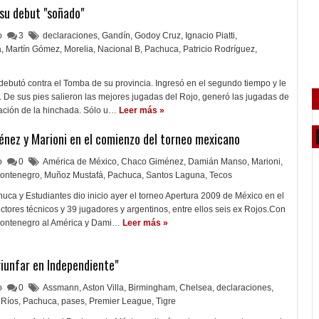
 su debut "soñado"
lo
3
declaraciones
,
Gandín
,
Godoy Cruz
,
Ignacio Piatti
,
a
,
Martín Gómez
,
Morelia
,
Nacional B
,
Pachuca
,
Patricio Rodríguez
,
ebutó contra el Tomba de su provincia. Ingresó en el segundo tiempo y le
. De sus pies salieron las mejores jugadas del Rojo, generó las jugadas de
ovación de la hinchada. Sólo u…
Leer más »
nez y Marioni en el comienzo del torneo mexicano
lo
0
América de México
,
Chaco Giménez
,
Damián Manso
,
Marioni
,
ontenegro
,
Muñoz Mustafá
,
Pachuca
,
Santos Laguna
,
Tecos
huca y Estudiantes dio inicio ayer el torneo Apertura 2009 de México en el
ectores técnicos y 39 jugadores y argentinos, entre ellos seis ex Rojos.Con
Montenegro al América y Dami…
Leer más »
riunfar en Independiente"
lo
0
Assmann
,
Aston Villa
,
Birmingham
,
Chelsea
,
declaraciones
,
 Ríos
,
Pachuca
,
pases
,
Premier League
,
Tigre