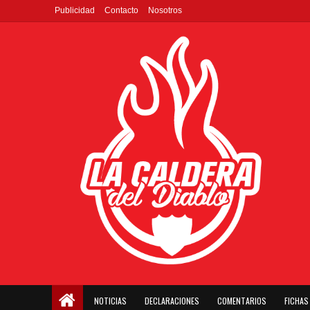
Publicidad
Contacto
Nosotros
NOTICIAS
DECLARACIONES
COMENTARIOS
FICHAS