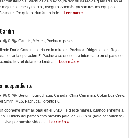
 ser transferido al Pachuca de México, reiteró su deseo de quedarse en el
lo mejor este mes y medio", aseguró. Además, ya son tres los equipos
 Assmann."Yo quiero triunfar en Inde…
Leer más »
 Gandín
lo
0
Gandín
,
México
,
Pachuca
,
pases
iente Darío Gandín estaría en la mira del Pachuca. Dirigentes del Rojo
para cerrar la operación.El Pachuca se encuentra interesado en el pase de
cendió hoy, el delantero tendría …
Leer más »
ra Independiente
lo
0
Bertoni
,
Burruchaga
,
Canadá
,
Chris Cummins
,
Columbus Crew
,
od Smith
,
MLS
,
Pachuca
,
Toronto FC
un oponente internacional en el BMO Field este martes, cuando enfrente a
a. El inicio del partido está previsto para las 7:30 p.m. (hora canadiense).
en vivo por nuestro video p…
Leer más »