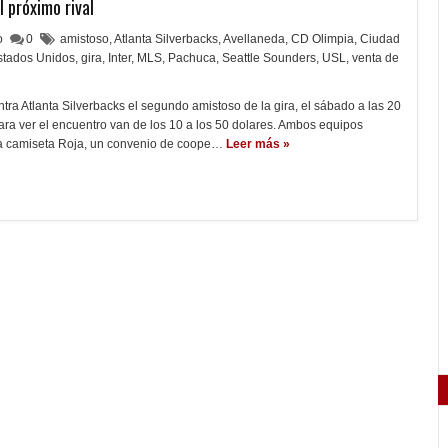
l próximo rival
lo
0
amistoso
,
Atlanta Silverbacks
,
Avellaneda
,
CD Olimpia
,
Ciudad
stados Unidos
,
gira
,
Inter
,
MLS
,
Pachuca
,
Seattle Sounders
,
USL
,
venta de
tra Atlanta Silverbacks el segundo amistoso de la gira, el sábado a las 20
para ver el encuentro van de los 10 a los 50 dolares. Ambos equipos
a camiseta Roja, un convenio de coope…
Leer más »