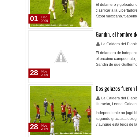
El delantero y goleador 
clasificar a la Libertado
fútbol mexicano.“Sabemo
01
Dec
2009
Gandín, el hombre d
La Caldera del Diab
El delantero de Independ
el próximo campeonato, t
Gandín de que Guillermo
28
Nov
2009
Dos golazos fueron l
La Caldera del Diab
Huracán
,
Leonel Galean
Independiente no jugó b
segundo gracias a dos go
y aunque está lejos de 
28
Nov
2009