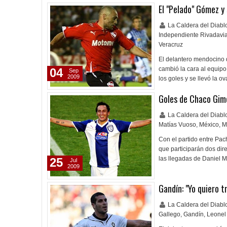
El "Pelado" Gómez y
La Caldera del Diab
Independiente Rivadavi
Veracruz
El delantero mendocino d
cambió la cara al equipo
04
Sep
2009
los goles y se llevó la 
Goles de Chaco Gimé
La Caldera del Diab
Matías Vuoso
,
México
,
M
Con el partido entre Pac
que participarán dos dir
las llegadas de Daniel 
25
Jul
2009
Gandín: "Yo quiero t
La Caldera del Diab
Gallego
,
Gandín
,
Leonel