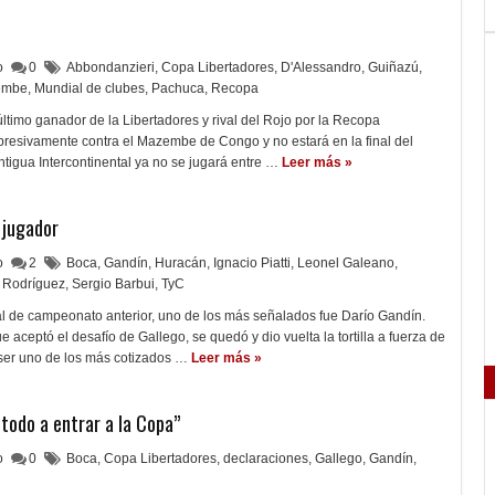
lo
0
Abbondanzieri
,
Copa Libertadores
,
D'Alessandro
,
Guiñazú
,
embe
,
Mundial de clubes
,
Pachuca
,
Recopa
 último ganador de la Libertadores y rival del Rojo por la Recopa
resivamente contra el Mazembe de Congo y no estará en la final del
tigua Intercontinental ya no se jugará entre …
Leer más »
 jugador
lo
2
Boca
,
Gandín
,
Huracán
,
Ignacio Piatti
,
Leonel Galeano
,
o Rodríguez
,
Sergio Barbui
,
TyC
nal de campeonato anterior, uno de los más señalados fue Darío Gandín.
 aceptó el desafío de Gallego, se quedó y dio vuelta la tortilla a fuerza de
 ser uno de los más cotizados …
Leer más »
todo a entrar a la Copa”
lo
0
Boca
,
Copa Libertadores
,
declaraciones
,
Gallego
,
Gandín
,