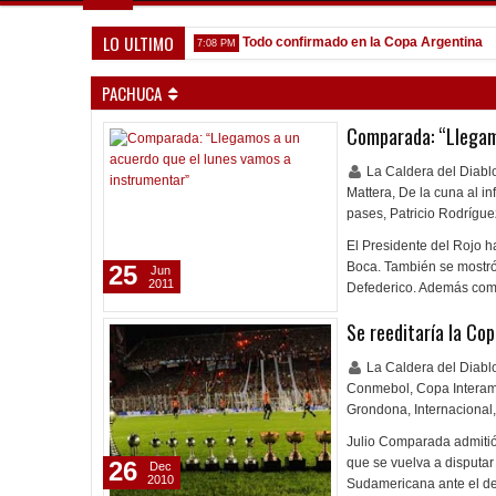
LO ULTIMO
que venga gente nueva"
Todo confirmado en la Copa Argentina
7:08 PM
5:13 
PACHUCA
Comparada: “Llegam
La Caldera del Diab
Mattera
,
De la cuna al in
pases
,
Patricio Rodrígue
El Presidente del Rojo h
Boca. También se mostró 
25
Jun
2011
Defederico. Además com
Se reeditaría la Co
La Caldera del Diab
Conmebol
,
Copa Intera
Grondona
,
Internacional
,
Julio Comparada admitió
que se vuelva a disputar
26
Dec
2010
Sudamericana ante el de