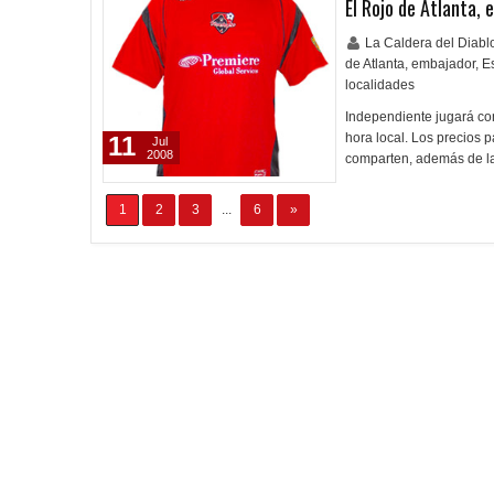
El Rojo de Atlanta, e
La Caldera del Diab
de Atlanta
,
embajador
,
E
localidades
Independiente jugará con
hora local. Los precios 
11
Jul
2008
comparten, además de l
1
2
3
...
6
»