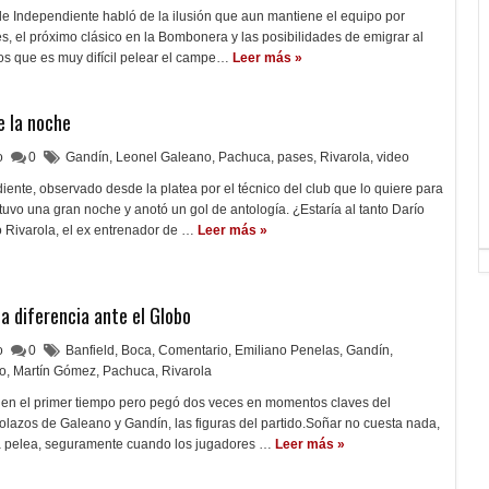
de Independiente habló de la ilusión que aun mantiene el equipo por
res, el próximo clásico en la Bombonera y las posibilidades de emigrar al
s que es muy difícil pelear el campe…
Leer más »
e la noche
lo
0
Gandín
,
Leonel Galeano
,
Pachuca
,
pases
,
Rivarola
,
video
iente, observado desde la platea por el técnico del club que lo quiere para
uvo una gran noche y anotó un gol de antología. ¿Estaría al tanto Darío
 Rivarola, el ex entrenador de …
Leer más »
a diferencia ante el Globo
lo
0
Banfield
,
Boca
,
Comentario
,
Emiliano Penelas
,
Gandín
,
o
,
Martín Gómez
,
Pachuca
,
Rivarola
ien el primer tiempo pero pegó dos veces en momentos claves del
lazos de Galeano y Gandín, las figuras del partido.Soñar no cuesta nada,
la pelea, seguramente cuando los jugadores …
Leer más »