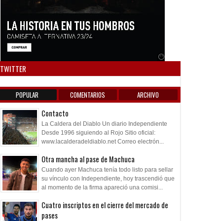
Anuncio SOICOS
TWITTER
POPULAR
COMENTARIOS
ARCHIVO
Contacto
La Caldera del Diablo Un diario Independiente
Desde 1996 siguiendo al Rojo Sitio oficial:
www.lacalderadeldiablo.net Correo electrón...
Otra mancha al pase de Machuca
Cuando ayer Machuca tenía todo listo para sellar
su vínculo con Independiente, hoy trascendió que
al momento de la firma apareció una comisi...
Cuatro inscriptos en el cierre del mercado de
pases