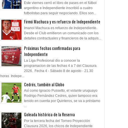
Este viernes cerró el libro de pases en el fútbol
argentino e Independiente inscribió a cuatro
futbolistas para seguir negociando. Ellos son...
Firmó Machuca y es refuerzo de Independiente
Imanol Machuca es refuerzo de Independiente.
Desde el Club emitieron un comunicado con los
detalles contractuales y financieros de la adquis...
Próximas fechas confirmadas para
Independiente
La Liga Profesional dio a conocer la
programacion de las fechas 4 a 7 del Clausura
2026. Fecha 4 - Sábado 8 de agosto - 21.30
horas Indepe...
Cedrés, también al Globo
Así como Ignacio Pussetto, el volante uruguayo
Rodrigo Fernández Cedres, quien tampoco era
tenido en cuenta por Quinteros, se va a préstamo
...
Goleada histórica de la Reserva
Por la tercera fecha del Torneo Proyección
Clausura 2026, los chicos de Independiente