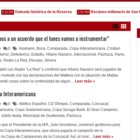
Goleada histórica de la Reserva
Reclamo millonario de San Martín 
PM
1:52 PM
os a un acuerdo que el lunes vamos a instrumentar”
lo
0
Assmann
,
Boca
,
Comparada
,
Copa Interamericana
,
Cristian
fierno
,
Defederico
,
Estadio
,
Hilario Navarro
,
Internacional
,
Pachuca
,
Parra
,
z
,
Radio La Red
,
Recopa
,
Silvera
abló con Radio “La Red” y confirmó que Hilario Navarro será jugador de
molesto con las declaraciones del Mattera con la situación de Matías
entó cosas sobre la continuidad de algun…
Leer más »
pa Interamericana
lo
0
Atlético Español
,
CD Olimpia
,
Comparada
,
Concacaf
,
mericana
,
Copa Sudamericana
,
Copa Suruga Bank
,
El Gran Campeón
,
Jubilo Iwata
,
Municipal de Guatemala
,
Pachuca
 que el Presidente de la AFA, Julio Grondona, comenzó gestiones para
 la Copa Interamericana, que ahora jugaría el campeón de la
 la Copa de Campeones de la Concacaf. Así, el rival…
Leer más »