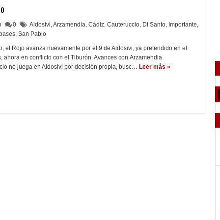
io
lo
0
Aldosivi
,
Arzamendia
,
Cádiz
,
Cauteruccio
,
Di Santo
,
Importante
,
pases
,
San Pablo
, el Rojo avanza nuevamente por el 9 de Aldosivi, ya pretendido en el
, ahora en conflicto con el Tiburón. Avances con Arzamendia
io no juega en Aldosivi por decisión propia, busc…
Leer más »