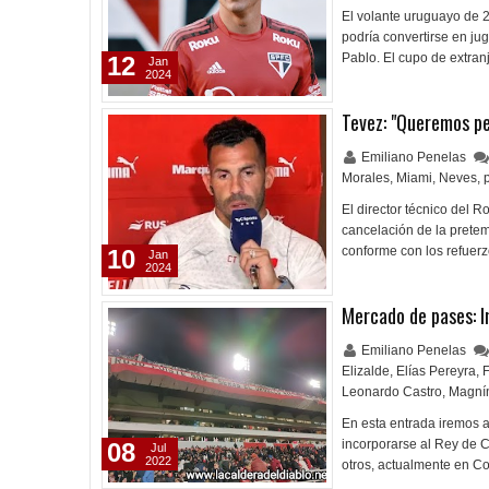
El volante uruguayo de 
podría convertirse en ju
Pablo. El cupo de extranj
12
Jan
2024
Tevez: "Queremos p
Emiliano Penelas
Morales
,
Miami
,
Neves
,
El director técnico del 
cancelación de la pretem
conforme con los refuer
10
Jan
2024
Mercado de pases: I
Emiliano Penelas
Elizalde
,
Elías Pereyra
,
Leonardo Castro
,
Magní
En esta entrada iremos a
incorporarse al Rey de 
08
Jul
2022
otros, actualmente en Co