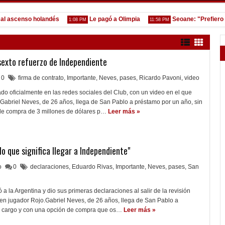
scenso holandés
Le pagó a Olimpia
Seoane: "Prefiero dejar
1:08 PM
11:58 PM
 sexto refuerzo de Independiente
0
firma de contrato
,
Importante
,
Neves
,
pases
,
Ricardo Pavoni
,
video
do oficialmente en las redes sociales del Club, con un video en el que
Gabriel Neves, de 26 años, llega de San Pablo a préstamo por un año, sin
de compra de 3 millones de dólares p…
Leer más »
lo que significa llegar a Independiente"
lo
0
declaraciones
,
Eduardo Rivas
,
Importante
,
Neves
,
pases
,
San
 a la Argentina y dio sus primeras declaraciones al salir de la revisión
 en jugador Rojo.Gabriel Neves, de 26 años, llega de San Pablo a
n cargo y con una opción de compra que os…
Leer más »