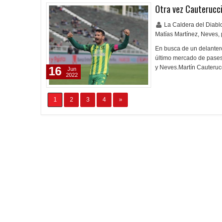
Otra vez Cauterucc
La Caldera del Diab
Matías Martínez
,
Neves
,
En busca de un delantero
último mercado de pases
y Neves.Martín Cauterucc
16
Jun
2022
1
2
3
4
»