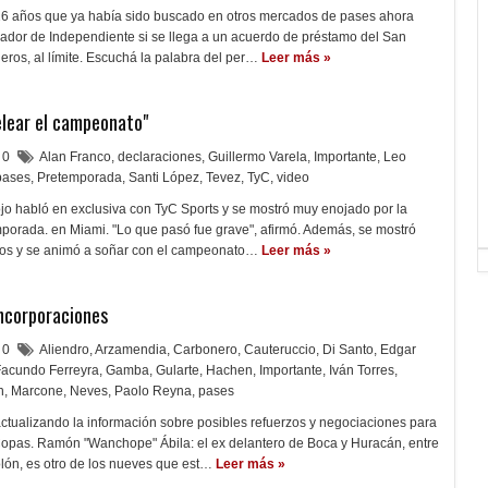
26 años que ya había sido buscado en otros mercados de pases ahora
gador de Independiente si se llega a un acuerdo de préstamo del San
eros, al límite. Escuchá la palabra del per…
Leer más »
elear el campeonato"
0
Alan Franco
,
declaraciones
,
Guillermo Varela
,
Importante
,
Leo
pases
,
Pretemporada
,
Santi López
,
Tevez
,
TyC
,
video
Rojo habló en exclusiva con TyC Sports y se mostró muy enojado por la
porada. en Miami. "Lo que pasó fue grave", afirmó. Además, se mostró
zos y se animó a soñar con el campeonato…
Leer más »
ncorporaciones
0
Aliendro
,
Arzamendia
,
Carbonero
,
Cauteruccio
,
Di Santo
,
Edgar
Facundo Ferreyra
,
Gamba
,
Gularte
,
Hachen
,
Importante
,
Iván Torres
,
n
,
Marcone
,
Neves
,
Paolo Reyna
,
pases
ctualizando la información sobre posibles refuerzos y negociaciones para
Copas. Ramón "Wanchope" Ábila: el ex delantero de Boca y Huracán, entre
lón, es otro de los nueves que est…
Leer más »