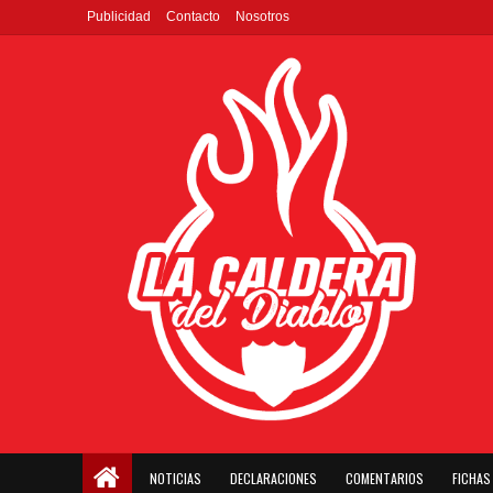
Publicidad
Contacto
Nosotros
NOTICIAS
DECLARACIONES
COMENTARIOS
FICHAS