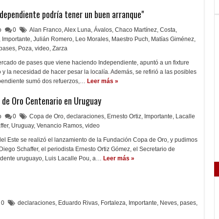
ndependiente podría tener un buen arranque"
lo
0
Alan Franco
,
Alex Luna
,
Ávalos
,
Chaco Martínez
,
Costa
,
,
Importante
,
Julián Romero
,
Leo Morales
,
Maestro Puch
,
Matías Giménez
,
pases
,
Poza
,
video
,
Zarza
mercado de pases que viene haciendo Independiente, apuntó a un fixture
y la necesidad de hacer pesar la localía. Además, se refirió a las posibles
dependiente sumó dos refuerzos,…
Leer más »
a de Oro Centenario en Uruguay
lo
0
Copa de Oro
,
declaraciones
,
Ernesto Ortiz
,
Importante
,
Lacalle
ffer
,
Uruguay
,
Venancio Ramos
,
video
el Este se realizó el lanzamiento de la Fundación Copa de Oro, y pudimos
 Diego Schaffer, el periodista Ernesto Ortiz Gómez, el Secretario de
idente uruguayo, Luis Lacalle Pou, a…
Leer más »
0
declaraciones
,
Eduardo Rivas
,
Fortaleza
,
Importante
,
Neves
,
pases
,