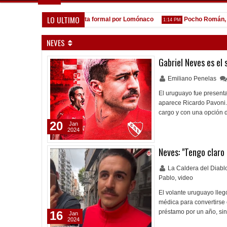
LO ULTIMO
A la espera de la oferta formal por Lomónaco
Pocho Román, al a
 PM
1:14 PM
NEVES
Gabriel Neves es el
Emiliano Penelas
El uruguayo fue presenta
aparece Ricardo Pavoni.
cargo y con una opción 
20
Jan
2024
Neves: "Tengo claro 
La Caldera del Diab
Pablo
,
video
El volante uruguayo llegó
médica para convertirse
préstamo por un año, si
16
Jan
2024