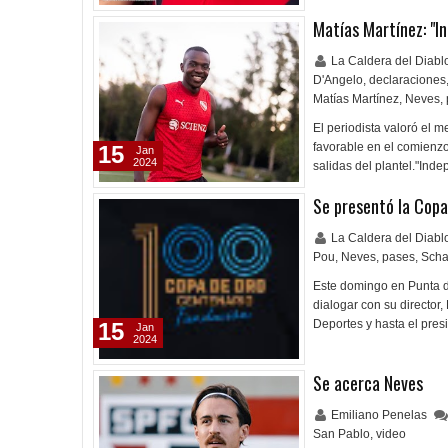
Matías Martínez: "I
La Caldera del Diab
D'Angelo
,
declaraciones
Matías Martínez
,
Neves
,
El periodista valoró el 
favorable en el comienzo 
15
Jan
2024
salidas del plantel."In
Se presentó la Cop
La Caldera del Diab
Pou
,
Neves
,
pases
,
Scha
Este domingo en Punta d
dialogar con su director,
Deportes y hasta el pres
15
Jan
2024
Se acerca Neves
Emiliano Penelas
San Pablo
,
video