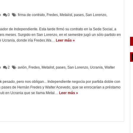
lo
0
firma de contrato
,
Fredes
,
Metalist
,
pases
,
San Lorenzo
,
ador de Independiente. Esta tarde firmó su contrato en la Sede Social, a
eis meses. Surgido en San Lorenzo, en el semestre jugó un sólo partido en
de Ucrania, donde iría Fredes.Wa…
Leer más »
lo
2
avión
,
Fredes
,
Metalist
,
pases
,
San Lorenzo
,
Ucrania
,
Walter
 pesado, pero nos obligan... Independiente negocia por partida doble con
los pases de Hernán Fredes y Walter Acevedo, que se enrocarían a préstamo
lub en Ucrania que se llama Metal…
Leer más »