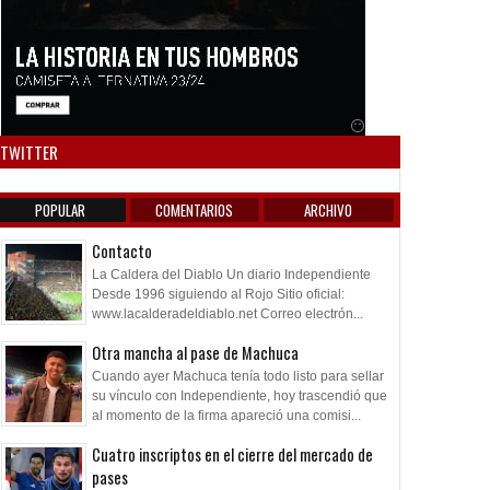
Anuncio SOICOS
TWITTER
POPULAR
COMENTARIOS
ARCHIVO
Contacto
La Caldera del Diablo Un diario Independiente
Desde 1996 siguiendo al Rojo Sitio oficial:
www.lacalderadeldiablo.net Correo electrón...
Otra mancha al pase de Machuca
Cuando ayer Machuca tenía todo listo para sellar
su vínculo con Independiente, hoy trascendió que
al momento de la firma apareció una comisi...
Cuatro inscriptos en el cierre del mercado de
pases