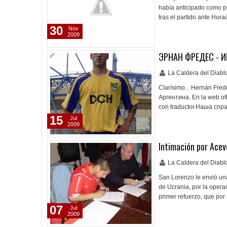
había anticipado como po
tras el partido ante Hu
30
Nov
2009
ЭРНАН ФРЕДЕС - И
La Caldera del Diab
Clarísimo... Hernán Fre
Аргентина. En la web ofi
con traductor.Наша спра
15
Jul
2009
Intimación por Ace
La Caldera del Diab
San Lorenzo le envió una
de Ucrania, por la opera
primer refuerzo, que por
07
Jul
2009