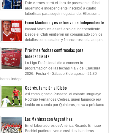
Este viernes cerró el libro de pases en el fútbol
argentino e Independiente inscribió a cuatro
futbolistas para seguir negociando. Ellos son...
Firmó Machuca y es refuerzo de Independiente
Imanol Machuca es refuerzo de Independiente.
Desde el Club emitieron un comunicado con los
detalles contractuales y financieros de la adquis...
Próximas fechas confirmadas para
Independiente
La Liga Profesional dio a conocer la
programacion de las fechas 4 a 7 del Clausura
2026. Fecha 4 - Sábado 8 de agosto - 21.30
horas Indepe...
Cedrés, también al Globo
Así como Ignacio Pussetto, el volante uruguayo
Rodrigo Fernández Cedres, quien tampoco era
tenido en cuenta por Quinteros, se va a préstamo
...
Las Malvinas son Argentinas
En el Libertadores de América Ricardo Enrique
Bochini pudieron verse casi diez banderas