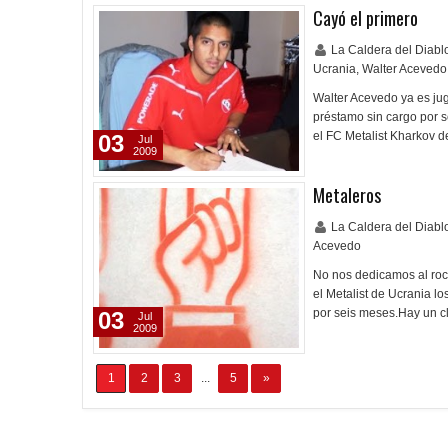
Cayó el primero
La Caldera del Diab
Ucrania
,
Walter Acevedo
Walter Acevedo ya es jug
préstamo sin cargo por s
el FC Metalist Kharkov 
03
Jul
2009
Metaleros
La Caldera del Diab
Acevedo
No nos dedicamos al rock
el Metalist de Ucrania 
por seis meses.Hay un c
03
Jul
2009
1
2
3
...
5
»