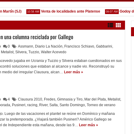
tín (SJ)
Venta de localidades ante Platense
Godoy desga
10:58 AM
09:07 AM
 en una columna reciclada por Gallego
lo
0
Assmann
,
Diario La Nación
,
Francisco Schiavo
,
Gabbarini
,
Metalist
,
Silvera
,
Tuzzio
,
Walter Acevedo
 Acevedo jugaba en Ucrania y Tuzzio y Silvera estaban cuestionados en sus
contró soluciones que estaban al alcance y nadie vio. Reconstruyó su
n medio del irregular Clausura, alcan…
Leer más »
lo
4
Clausura 2010
,
Fredes
,
Gimnasia y Tiro
,
Mar del Plata
,
Metalist
,
porada
,
Pusineri
,
racing
,
River
,
Salta
,
Santo Domingo
,
Torneo de verano
o. Luego de las vacaciones el plantel se reúne en Domínico y mañana
nzar la pretemporada. ¿Viajará también Pusineri? Américo Gallego se
tel de Independiente esta mañana, desde las 9…
Leer más »