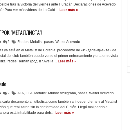
sible tras la victoria del viernes ante Huracán.Declaraciones de Acevedo
racánPara ver más videos de La Cald…
Leer más »
ГРОК "МЕТАЛЛИСТА"!
lo
2
Fredes
,
Metalist
,
pases
,
Walter Acevedo
des ya está en el Metalist de Ucrania, procedente de «Индепендьенте» de
cial del club también puede verse el primer entrenamiento y una entrevista
вкаFredes Hernan (род. в г.Avella…
Leer más »
vedo
lo
2
AFA
,
FIFA
,
Metalist
,
Mundo Azulgrana
,
pases
,
Walter Acevedo
 carta documento al futbolista como también a Independiente y al Metalist
ción que realizaron sin la conformidad del Ciclón. Llegó mal parido el
 ahora está inhabilitado para deb…
Leer más »