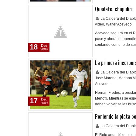
Quedate, chiquilín
La Caldera del Diab
video
,
Walter Acevedo
Acevedo seguirá en el Ro
pase y ahora Independie
contando con uno de sus
18
Dec
2009
La primera incorpor
La Caldera del Diab
José Moreno
,
Mariano V
Acevedo
Hernán Fredes, a préstam
Menotti. Mientras se es
17
Dec
2009
deban volver se les busc
Poniendo la plata p
La Caldera del Diab
El Rojo anunció que comp