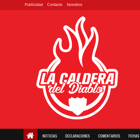
Publicidad
Contacto
Nosotros
NOTICIAS
DECLARACIONES
COMENTARIOS
FICHAS