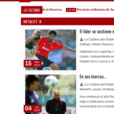
LO ULTIMO
Goleada histórica de la Reserva
Reclamo millonario de San Mar
13 PM
1:52 PM
METALIST
El líder se sostiene
La Caldera del Diab
Gallego
,
Hilario Navarro
,
Gabbarini era suplente,
clubes. Independiente en
imagen poco a poco y, e
15
Mar
2010
En sus marcas...
La Caldera del Diab
Newell's
,
pases
,
Pretem
Hoy comienza el año Roj
viaja a Salta para come
reencontará con el plan
04
Jan
2010