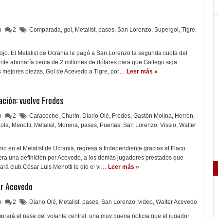
lo
2
Comparada
,
gol
,
Metalist
,
pases
,
San Lorenzo
,
Supergol
,
Tigre
,
jo. El Metalist de Ucrania le pagó a San Lorenzo la segunda cuota del
nte abonaría cerca de 2 millones de dólares para que Gallego siga
 mejores piezas. Gol de Acevedo a Tigre, por…
Leer más »
ación: vuelve Fredes
lo
2
Caracoche
,
Churín
,
Diario Olé
,
Fredes
,
Gastón Molina
,
Herrón
,
iola
,
Menotti
,
Metalist
,
Moreira
,
pases
,
Puertas
,
San Lorenzo
,
Vissio
,
Walter
o en el Metalist de Ucrania, regresa a Independiente gracias al Flaco
pera una definición por Acevedo, a los demás jugadores prestados que
ará club.César Luis Menotti le dio el vi…
Leer más »
or Acevedo
lo
2
Diario Olé
,
Metalist
,
pases
,
San Lorenzo
,
video
,
Walter Acevedo
rará el pase del volante central, una muy buena noticia que el jugador