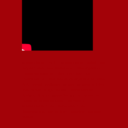
Independiente, CAI, IFC, Independiente Football Club,
Rey de Copas, Rojo, Avellaneda, Fútbol argentino,
Capital Nacional del Fútbol, Todo Rojo, Liga
Profesional de Fútbol, Asociación Argentina de Fútbol,
AFA, Football, hooligans, hinchas, hinchada de fútbol,
Rojo mi buen amigo, Bochini, Libertadores de
América, Ricardo Enrique Bochini, La Caldera del
Diablo, lacalderadeldiablo, Club Atlético
Independiente, Copa Libertadores, Copa
Sudamericana, Soy del Rojo, #TodoRojo, YouTube,
Videos,