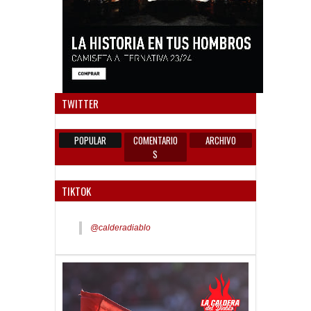
Anun
TWITTER
POPULAR
COMENTARIO
ARCHIVO
S
TIKTOK
@calderadiablo