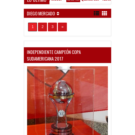
Convocados ante el Calamar
 PM
DIEGO MERCADO
1
2
3
»
INDEPENDIENTE CAMPEÓN COPA
SUDAMERICANA 2017