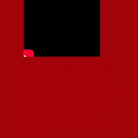
Independiente, CAI, IFC, Independiente Football Club,
Rey de Copas, Rojo, Avellaneda, Fútbol argentino,
Capital Nacional del Fútbol, Todo Rojo, Liga
Profesional de Fútbol, Asociación Argentina de Fútbol,
AFA, Football, hooligans, hinchas, hinchada de fútbol,
Rojo mi buen amigo, Bochini, Libertadores de
América, Ricardo Enrique Bochini, La Caldera del
Diablo, lacalderadeldiablo, Club Atlético
Independiente, Copa Libertadores, Copa
Sudamericana, Soy del Rojo, #TodoRojo, YouTube,
Videos,