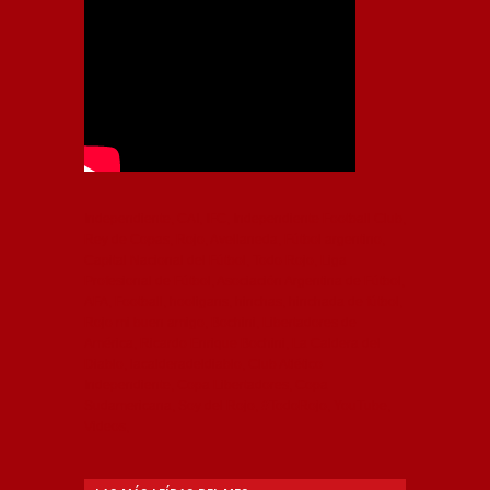
Independiente, CAI, IFC, Independiente Football Club,
Rey de Copas, Rojo, Avellaneda, Fútbol argentino,
Capital Nacional del Fútbol, Todo Rojo, Liga
Profesional de Fútbol, Asociación Argentina de Fútbol,
AFA, Football, hooligans, hinchas, hinchada de fútbol,
Rojo mi buen amigo, Bochini, Libertadores de
América, Ricardo Enrique Bochini, La Caldera del
Diablo, lacalderadeldiablo, Club Atlético
Independiente, Copa Libertadores, Copa
Sudamericana, Soy del Rojo, #TodoRojo, YouTube,
Videos,