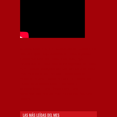
Independiente, CAI, IFC, Independiente Football Club,
Rey de Copas, Rojo, Avellaneda, Fútbol argentino,
Capital Nacional del Fútbol, Todo Rojo, Liga
Profesional de Fútbol, Asociación Argentina de Fútbol,
AFA, Football, hooligans, hinchas, hinchada de fútbol,
Rojo mi buen amigo, Bochini, Libertadores de
América, Ricardo Enrique Bochini, La Caldera del
Diablo, lacalderadeldiablo, Club Atlético
Independiente, Copa Libertadores, Copa
Sudamericana, Soy del Rojo, #TodoRojo, YouTube,
Videos,
LAS MÁS LEÍDAS DEL MES