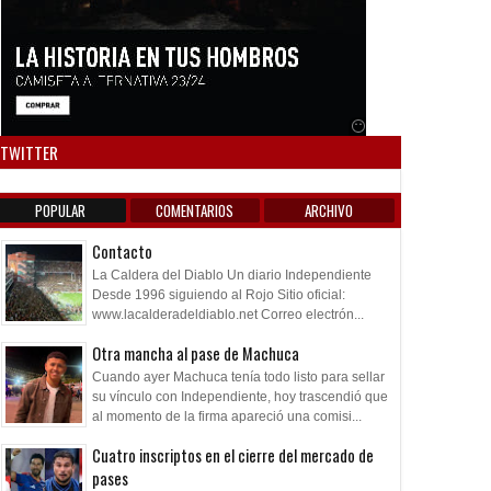
Anuncio SOICOS
TWITTER
POPULAR
COMENTARIOS
ARCHIVO
Contacto
La Caldera del Diablo Un diario Independiente
Desde 1996 siguiendo al Rojo Sitio oficial:
www.lacalderadeldiablo.net Correo electrón...
Otra mancha al pase de Machuca
Cuando ayer Machuca tenía todo listo para sellar
su vínculo con Independiente, hoy trascendió que
al momento de la firma apareció una comisi...
Cuatro inscriptos en el cierre del mercado de
pases