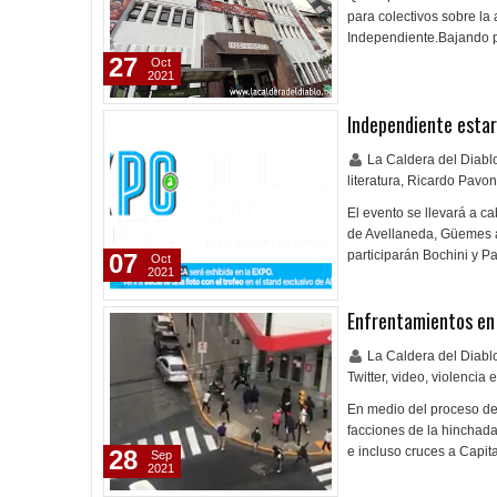
para colectivos sobre la 
Independiente.Bajando po
27
Oct
2021
Independiente estar
La Caldera del Diab
literatura
,
Ricardo Pavon
El evento se llevará a c
de Avellaneda, Güemes a
participarán Bochini y P
07
Oct
2021
Enfrentamientos en
La Caldera del Diab
Twitter
,
video
,
violencia e
En medio del proceso de
facciones de la hinchada
e incluso cruces a Capit
28
Sep
2021