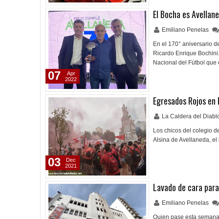
El Bocha es Avellan
Emiliano Penelas
En el 170° aniversario d
Ricardo Enrique Bochini
Nacional del Fútbol que
07
Apr
2022
Egresados Rojos en 
La Caldera del Diab
Los chicos del colegio d
Alsina de Avellaneda, el
03
Dec
2021
Lavado de cara para
Emiliano Penelas
Quien pase esta semana p