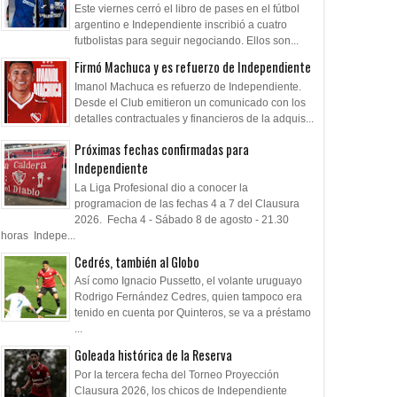
Este viernes cerró el libro de pases en el fútbol
argentino e Independiente inscribió a cuatro
futbolistas para seguir negociando. Ellos son...
Firmó Machuca y es refuerzo de Independiente
Imanol Machuca es refuerzo de Independiente.
Desde el Club emitieron un comunicado con los
detalles contractuales y financieros de la adquis...
Próximas fechas confirmadas para
Independiente
La Liga Profesional dio a conocer la
programacion de las fechas 4 a 7 del Clausura
2026. Fecha 4 - Sábado 8 de agosto - 21.30
horas Indepe...
Cedrés, también al Globo
Así como Ignacio Pussetto, el volante uruguayo
Rodrigo Fernández Cedres, quien tampoco era
tenido en cuenta por Quinteros, se va a préstamo
...
Goleada histórica de la Reserva
Por la tercera fecha del Torneo Proyección
Clausura 2026, los chicos de Independiente