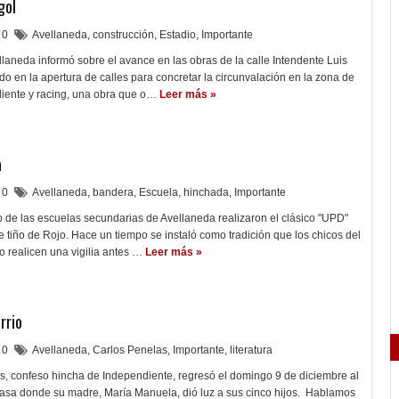
gol
0
Avellaneda
,
construcción
,
Estadio
,
Importante
laneda informó sobre el avance en las obras de la calle Intendente Luis
do en la apertura de calles para concretar la circunvalación en la zona de
diente y racing, una obra que o…
Leer más »
a
0
Avellaneda
,
bandera
,
Escuela
,
hinchada
,
Importante
o de las escuelas secundarias de Avellaneda realizaron el clásico "UPD"
e tiño de Rojo. Hace un tiempo se instaló como tradición que los chicos del
o realicen una vigilia antes …
Leer más »
rrio
0
Avellaneda
,
Carlos Penelas
,
Importante
,
literatura
as, confeso hincha de Independiente, regresó el domingo 9 de diciembre al
casa donde su madre, María Manuela, dió luz a sus cinco hijos. Hablamos