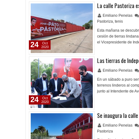
La calle Pastoriza es
Emiliano Penelas
Pastoriza
,
tenis
Esta mañana se descubrió
cesión de tierras lindana
el Vicepresidente de I
24
Oct
2020
Las tierras de Inde
Emiliano Penelas
En un sábado a puro sent
terrenos linderos al com
junto al Intendente de A
24
Oct
2020
Se inaugura la calle
Emiliano Penelas
Pastoriza