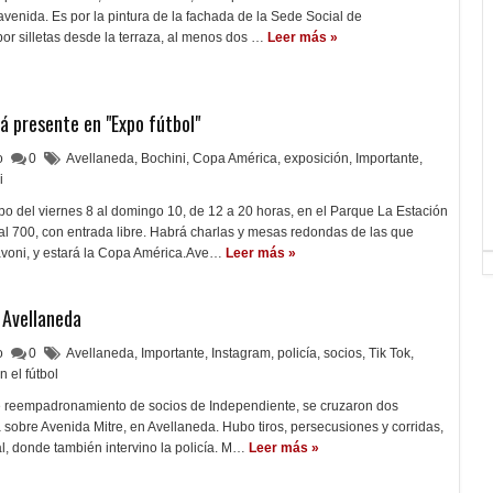
avenida. Es por la pintura de la fachada de la Sede Social de
r silletas desde la terraza, al menos dos …
Leer más »
á presente en "Expo fútbol"
lo
0
Avellaneda
,
Bochini
,
Copa América
,
exposición
,
Importante
,
i
abo del viernes 8 al domingo 10, de 12 a 20 horas, en el Parque La Estación
l 700, con entrada libre. Habrá charlas y mesas redondas de las que
avoni, y estará la Copa América.Ave…
Leer más »
 Avellaneda
lo
0
Avellaneda
,
Importante
,
Instagram
,
policía
,
socios
,
Tik Tok
,
n el fútbol
 reempadronamiento de socios de Independiente, se cruzaron dos
 sobre Avenida Mitre, en Avellaneda. Hubo tiros, persecusiones y corridas,
al, donde también intervino la policía. M…
Leer más »