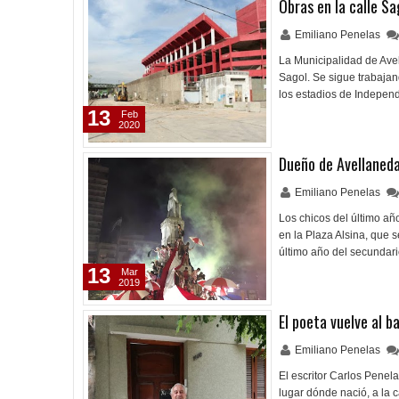
Obras en la calle Sa
Emiliano Penelas
La Municipalidad de Avel
Sagol. Se sigue trabajan
los estadios de Indepen
13
Feb
2020
Dueño de Avellaned
Emiliano Penelas
Los chicos del último añ
en la Plaza Alsina, que s
último año del secundari
13
Mar
2019
El poeta vuelve al ba
Emiliano Penelas
El escritor Carlos Penel
lugar dónde nació, a la 