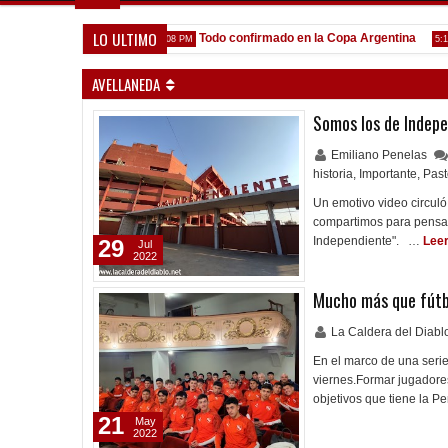
LO ULTIMO
 venga gente nueva"
Todo confirmado en la Copa Argentina
7:08 PM
5:13 PM
AVELLANEDA
Somos los de Indep
Emiliano Penelas
historia
,
Importante
,
Past
Un emotivo video circuló
compartimos para pensar 
Independiente". …
Lee
29
Jul
2022
Mucho más que fútb
La Caldera del Diab
En el marco de una serie 
viernes.Formar jugadores
objetivos que tiene la P
21
May
2022