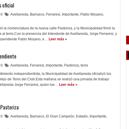
 oficial
0
Avellaneda
,
Barrueco
,
Ferraresi
,
Importante
,
Pablo Moyano
,
 la nomenclatura de la nueva calle Pastoriza, y la Municipalidad firmó la
s al tenis.Con la presencia del Intendente de Avellaneda, Jorge Ferraresi, y
ndependiente Pablo Moyano, e…
Leer más »
pendiente
0
Avellaneda
,
Ferraresi
,
Importante
,
Pastoriza
,
tenis
imiento independientista, la Municipalidad de Avellaneda oficializó los
plejo de Tenis del Club.Esta mañana se realizó una jornada de trabajo
vellaneda Jorge Ferraresi, quien lue…
Leer más »
 Pastoriza
0
Avellaneda
,
Barrueco
,
El Gran Campeón
,
Estadio
,
Importante
,