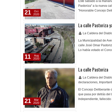
Este sábado a la mañana
Pastoriza" a la nueva ca
"Honorable Concejo Deli
21
Oct
2020
La calle Pastoriza y
La Caldera del Diab
La Municipalidad de Avel
calle José Omar Pastoriz
Lo había votado el Conc
11
Aug
2020
La calle Pastoriza
La Caldera del Diab
declaraciones
,
Importan
El Concejo Deliberante 
que pasa por detrás del 
Independiente, fallecido
21
Mar
2020