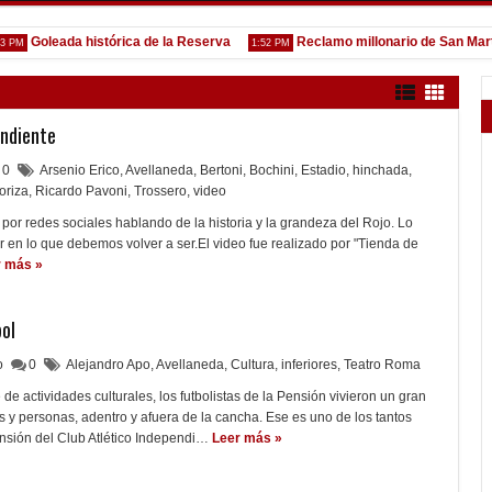
Goleada histórica de la Reserva
Reclamo millonario de San Martín (S
1:52 PM
endiente
0
Arsenio Erico
,
Avellaneda
,
Bertoni
,
Bochini
,
Estadio
,
hinchada
,
oriza
,
Ricardo Pavoni
,
Trossero
,
video
 por redes sociales hablando de la historia y la grandeza del Rojo. Lo
en lo que debemos volver a ser.El video fue realizado por "Tienda de
r más »
ol
lo
0
Alejandro Apo
,
Avellaneda
,
Cultura
,
inferiores
,
Teatro Roma
de actividades culturales, los futbolistas de la Pensión vivieron un gran
 y personas, adentro y afuera de la cancha. Ese es uno de los tantos
ensión del Club Atlético Independi…
Leer más »