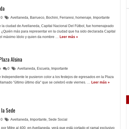
eda
0
Avellaneda
,
Barrueco
,
Bochini
,
Ferraresi
,
homenaje
,
Importante
e la ciudad de Avellaneda, Capital Nacional Del Fútbol, fue homenajeado
. ¿Quién más para representar en la ciudad que ha sido declarada Capital
 el máximo ídolo y quien da nombre …
Leer más »
Plaza Alsina
lo
0
Avellaneda
,
Escuela
,
Importante
e Independiente le pusieron color a los festejos de egresados en la Plaza
 llamado "último último día" que se celebró este viernes. …
Leer más »
 la Sede
0
Avellaneda
,
Importante
,
Sede Social
or Mitre al 400, en Avellaneda, verá que está cortado el ramal exclusivo