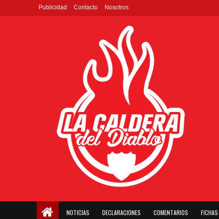
Publicidad
Contacto
Nosotros
NOTICIAS
DECLARACIONES
COMENTARIOS
FICHAS