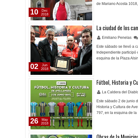
de Mariano Acosta 1018, 
10
Dec
2018
La ciudad de los c
Emiliano Penelas
Este sábado se llevó a c
Independiente participó c
esquina de la Plaza Alsi
02
Jun
2018
Fútbol, Historia y C
La Caldera del Diab
Este sábado 2 de junio d
Historia y Cultura de Av
797, en la esquina de la
26
May
2018
Obras de la Municip