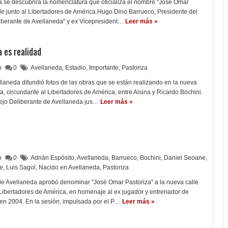
 se descubrirá la nomenclatura que oficializa el nombre "José Omar
lle junto al Libertadores de América.Hugo Dino Barrueco, Presidente del
berante de Avellaneda" y ex Vicepresident…
Leer más »
a es realidad
lo
0
Avellaneda
,
Estadio
,
Importante
,
Pastoriza
laneda difundió fotos de las obras que se están realizando en la nueva
a, circundante al Libertadores de América, entre Alsina y Ricardo Bochini.
ejo Deliberante de Avellaneda jus…
Leer más »
lo
0
Adrián Espósito
,
Avellaneda
,
Barrueco
,
Bochini
,
Daniel Seoane
,
te
,
Luis Sagol
,
Nacido en Avellaneda
,
Pastoriza
de Avellaneda aprobó denominar "José Omar Pastoriza" a la nueva calle
Libertadores de América, en homenaje al ex jugador y entrenador de
 en 2004. En la sesión, impulsada por el P…
Leer más »