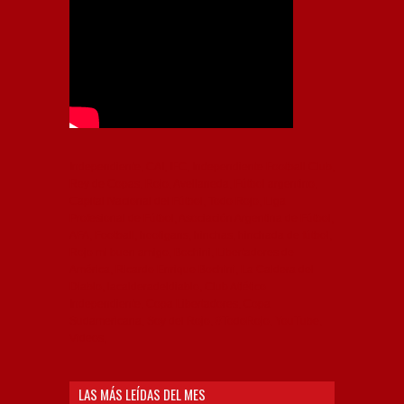
Independiente, CAI, IFC, Independiente Football Club,
Rey de Copas, Rojo, Avellaneda, Fútbol argentino,
Capital Nacional del Fútbol, Todo Rojo, Liga
Profesional de Fútbol, Asociación Argentina de Fútbol,
AFA, Football, hooligans, hinchas, hinchada de fútbol,
Rojo mi buen amigo, Bochini, Libertadores de
América, Ricardo Enrique Bochini, La Caldera del
Diablo, lacalderadeldiablo, Club Atlético
Independiente, Copa Libertadores, Copa
Sudamericana, Soy del Rojo, #TodoRojo, YouTube,
Videos,
LAS MÁS LEÍDAS DEL MES