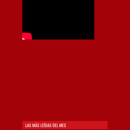
Independiente, CAI, IFC, Independiente Football Club,
Rey de Copas, Rojo, Avellaneda, Fútbol argentino,
Capital Nacional del Fútbol, Todo Rojo, Liga
Profesional de Fútbol, Asociación Argentina de Fútbol,
AFA, Football, hooligans, hinchas, hinchada de fútbol,
Rojo mi buen amigo, Bochini, Libertadores de
América, Ricardo Enrique Bochini, La Caldera del
Diablo, lacalderadeldiablo, Club Atlético
Independiente, Copa Libertadores, Copa
Sudamericana, Soy del Rojo, #TodoRojo, YouTube,
Videos,
LAS MÁS LEÍDAS DEL MES