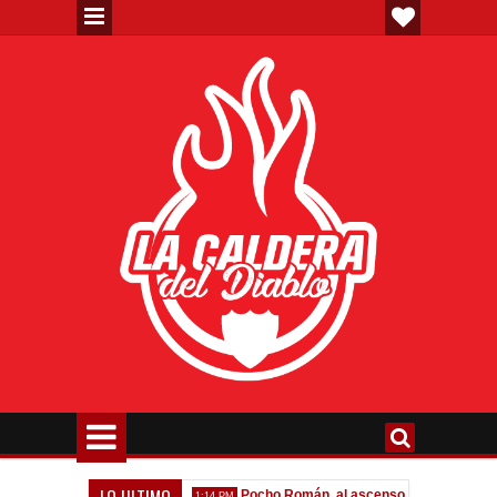
LO ULTIMO
ta formal por Lomónaco
Pocho Román, al ascenso holandés
1:14 PM
1:08 PM