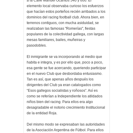
a la Calle Manuel Ocantos 540 y 600. El
elemento local observaba curioso los esfuerzos
que hacían estos porteños recién arribados a los
dominios del racing football club. Ahora bien, en
terrenos contiguos, con mucha asiduidad, se
realizaban las famosas "Romerías", fiestas
populares de la colectividad gallega, con largas
mesas familiares, bailes, muñeiras y
pasodobles.
El inmigrante se va incorporando al medio que
habita e integra, y es por ello que, poco a poco,
esa gente se fue acercando, queriendo participar
en el nuevo Club que desbordaba entusiasmo.
Tan es así, que apenas años después los
dirigentes del Club ya eran catalogados como
“Esos gallegos socialistas y roñosos”. Así es
como se referían a Independiente los atildados
niños bien del racing. Para ellos era algo
desagradable el notorio crecimiento Institucional
de la entidad Roja.
Del mismo modo se expresaban las autoridades
de la Asociación Argentina de Fútbol. Para ellos