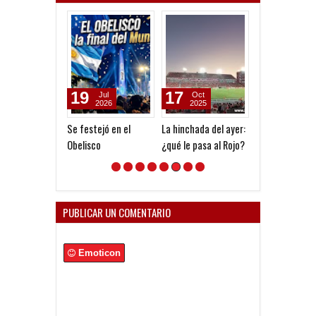
19
17
31
Jul
Oct
Jul
2026
2025
2025
Se festejó en el
La hinchada del ayer:
Los gallegos e
Obelisco
¿qué le pasa al Rojo?
Independiente,
Carlos Penelas
PUBLICAR UN COMENTARIO
Emoticon