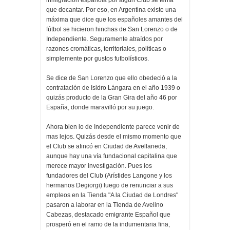
inmigración española por algún Club se tenía
que decantar. Por eso, en Argentina existe una
máxima que dice que los españoles amantes del
fútbol se hicieron hinchas de San Lorenzo o de
Independiente. Seguramente atraídos por
razones cromáticas, territoriales, políticas o
simplemente por gustos futbolísticos.
Se dice de San Lorenzo que ello obedeció a la
contratación de Isidro Lángara en el año 1939 o
quizás producto de la Gran Gira del año 46 por
España, donde maravilló por su juego.
Ahora bien lo de Independiente parece venir de
mas lejos. Quizás desde el mismo momento que
el Club se afincó en Ciudad de Avellaneda,
aunque hay una vía fundacional capitalina que
merece mayor investigación. Pues los
fundadores del Club (Arístides Langone y los
hermanos Degiorgi) luego de renunciar a sus
empleos en la Tienda "A la Ciudad de Londres"
pasaron a laborar en la Tienda de Avelino
Cabezas, destacado emigrante Español que
prosperó en el ramo de la indumentaria fina,